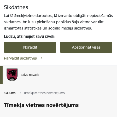
Pāriet uz lapas saturu
Sīkdatnes
Spied
lai meklētu
Enter
Lai šī tīmekļvietne darbotos, tā izmanto obligāti nepieciešamās
sīkdatnes. Ar Jūsu piekrišanu papildus šajā vietnē var tikt
izmantotas statistikas un sociālo mediju sīkdatnes.
Lūdzu, atzīmējiet savu izvēli:
Noraidīt
Apstiprināt visas
Pārvaldīt sīkdatnes
Sākums
Tīmekļa vietnes novērtējums
Tīmekļa vietnes novērtējums