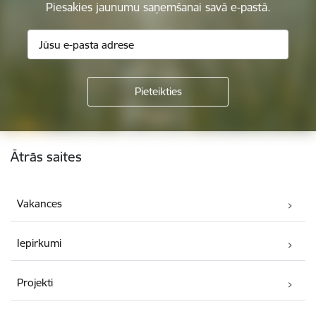
Piesakies jaunumu saņemšanai savā e-pastā.
Kājene
Ātrās saites
Vakances
Iepirkumi
Projekti