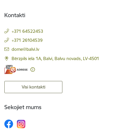
Kontakti
+371 64522453
+371 26104539
E-pasts:
dome@balvi.lv
Bērzpils iela 1A, Balvi, Balvu novads, LV-4501
Visi kontakti
Sekojiet mums