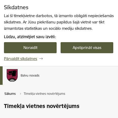
Pāriet uz lapas saturu
Sīkdatnes
Spied
lai meklētu
Enter
Lai šī tīmekļvietne darbotos, tā izmanto obligāti nepieciešamās
sīkdatnes. Ar Jūsu piekrišanu papildus šajā vietnē var tikt
izmantotas statistikas un sociālo mediju sīkdatnes.
Lūdzu, atzīmējiet savu izvēli:
Noraidīt
Apstiprināt visas
Pārvaldīt sīkdatnes
Sākums
Tīmekļa vietnes novērtējums
Tīmekļa vietnes novērtējums