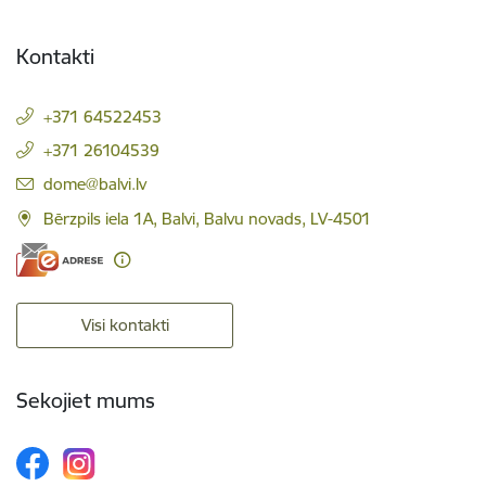
Kontakti
+371 64522453
+371 26104539
E-pasts:
dome@balvi.lv
Bērzpils iela 1A, Balvi, Balvu novads, LV-4501
Visi kontakti
Sekojiet mums