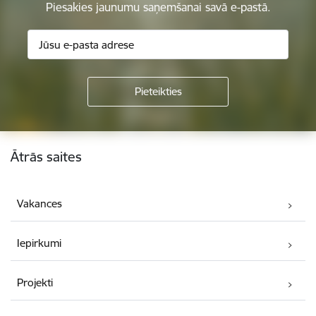
Piesakies jaunumu saņemšanai savā e-pastā.
Kājene
Ātrās saites
Vakances
Iepirkumi
Projekti