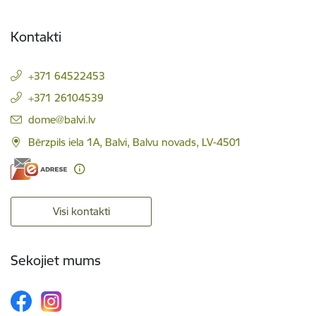
Kontakti
+371 64522453
+371 26104539
E-pasts:
dome@balvi.lv
Bērzpils iela 1A, Balvi, Balvu novads, LV-4501
Visi kontakti
Sekojiet mums