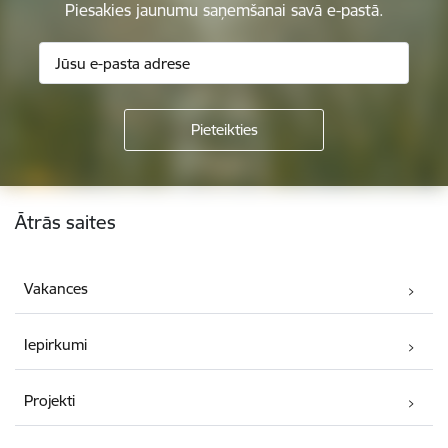
Piesakies jaunumu saņemšanai savā e-pastā.
Kājene
Ātrās saites
Vakances
Iepirkumi
Projekti