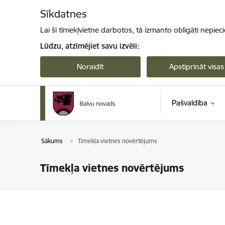
Pāriet uz lapas saturu
Sīkdatnes
Lai šī tīmekļvietne darbotos, tā izmanto obligāti nepiec
Lūdzu, atzīmējiet savu izvēli:
Noraidīt
Apstiprināt visas
Pašvaldība
Sākums
Tīmekļa vietnes novērtējums
Tīmekļa vietnes novērtējums