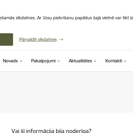
iešamās sīkdatnes. Ar Jūsu piekrišanu papildus šajā vietnē var tikt i
Pārvaldīt sīkdatnes
Novads
Pakalpojumi
Aktualitātes
Kontakti
Vai šī informācija bija noderīga?