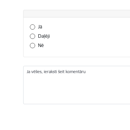
Vai šī informācija bija noderīga?
Jā
Daļēji
Nē
Ja vēlies, ieraksti šeit komentāru