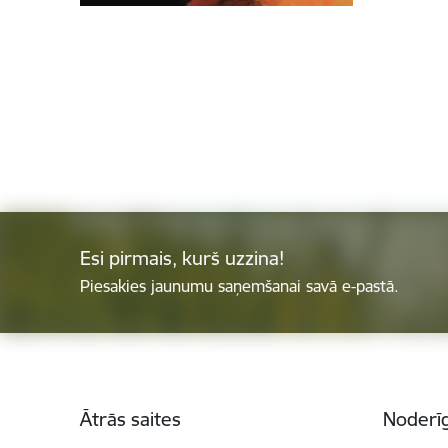
Esi pirmais, kurš uzzina!
Piesakies jaunumu saņemšanai savā e-pastā.
Kājene
Ātrās saites
Noderīg