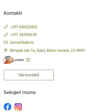
Kontakti
+371 64522453
+371 26104539
E-pasts:
dome@balvi.lv
Bērzpils iela 1a, Balvi, Balvu novads, LV-4501
Visi kontakti
Sekojiet mums