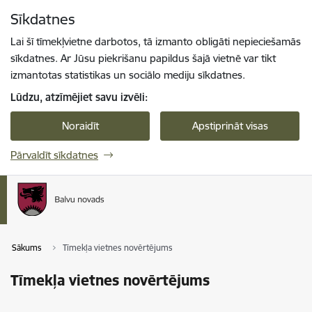
Pāriet uz lapas saturu
Sīkdatnes
Spied
lai meklētu
Enter
Lai šī tīmekļvietne darbotos, tā izmanto obligāti nepieciešamās
sīkdatnes. Ar Jūsu piekrišanu papildus šajā vietnē var tikt
izmantotas statistikas un sociālo mediju sīkdatnes.
Lūdzu, atzīmējiet savu izvēli:
Noraidīt
Apstiprināt visas
Pārvaldīt sīkdatnes
Sākums
Tīmekļa vietnes novērtējums
Tīmekļa vietnes novērtējums