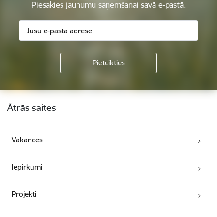
Piesakies jaunumu saņemšanai savā e-pastā.
Kājene
Ātrās saites
Vakances
Iepirkumi
Projekti