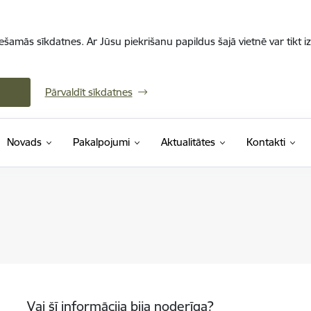
iešamās sīkdatnes. Ar Jūsu piekrišanu papildus šajā vietnē var tikt i
Pārvaldīt sīkdatnes
Novads
Pakalpojumi
Aktualitātes
Kontakti
Vai šī informācija bija noderīga?