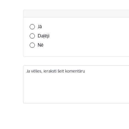
Vai šī informācija bija noderīga?
Jā
Daļēji
Nē
Ja vēlies, ieraksti šeit komentāru