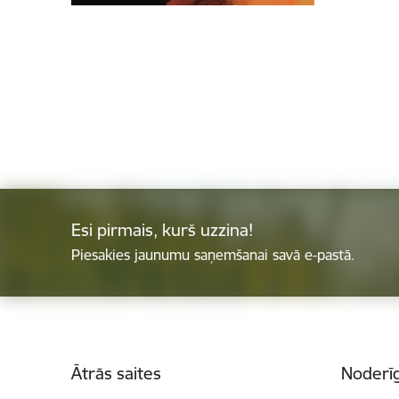
Esi pirmais, kurš uzzina!
Piesakies jaunumu saņemšanai savā e-pastā.
Kājene
Ātrās saites
Noderīg