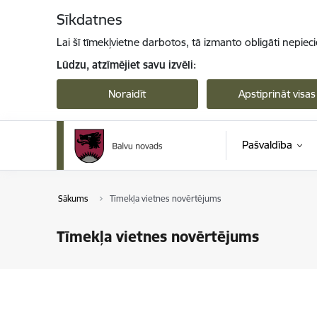
Pāriet uz lapas saturu
Sīkdatnes
Lai šī tīmekļvietne darbotos, tā izmanto obligāti nepiec
Lūdzu, atzīmējiet savu izvēli:
Noraidīt
Apstiprināt visas
Pašvaldība
Sākums
Tīmekļa vietnes novērtējums
Tīmekļa vietnes novērtējums