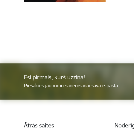
Esi pirmais, kurš uzzina!
Piesakies jaunumu saņemšanai savā e-pastā.
Kājene
Ātrās saites
Noderīg