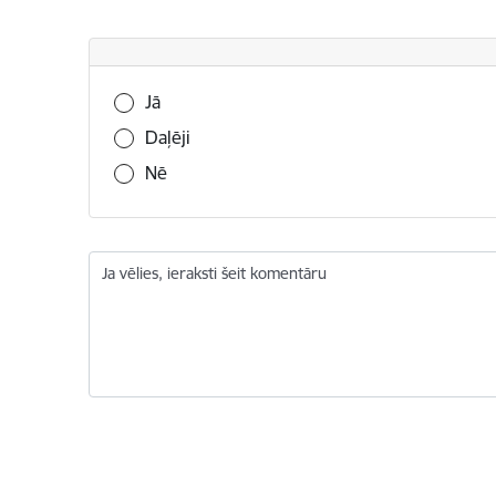
Vai šī informācija bija noderīga?
Jā
Daļēji
Nē
Ja vēlies, ieraksti šeit komentāru