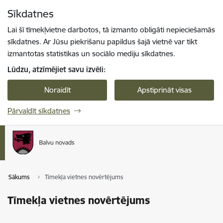
Pāriet uz lapas saturu
Sīkdatnes
Spied
lai meklētu
Enter
Lai šī tīmekļvietne darbotos, tā izmanto obligāti nepieciešamās
sīkdatnes. Ar Jūsu piekrišanu papildus šajā vietnē var tikt
izmantotas statistikas un sociālo mediju sīkdatnes.
Lūdzu, atzīmējiet savu izvēli:
Noraidīt
Apstiprināt visas
Pārvaldīt sīkdatnes
Sākums
Tīmekļa vietnes novērtējums
Tīmekļa vietnes novērtējums