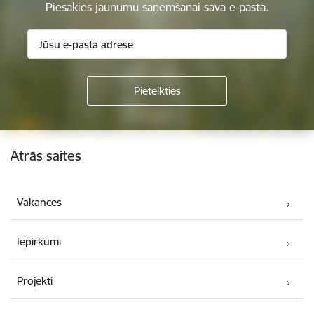
Piesakies jaunumu saņemšanai savā e-pastā.
Kājene
Ātrās saites
Vakances
Iepirkumi
Projekti