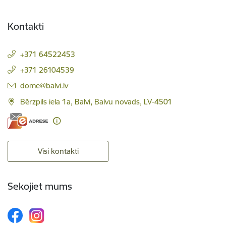
Kontakti
+371 64522453
+371 26104539
E-pasts:
dome@balvi.lv
Bērzpils iela 1a, Balvi, Balvu novads, LV-4501
Visi kontakti
Sekojiet mums