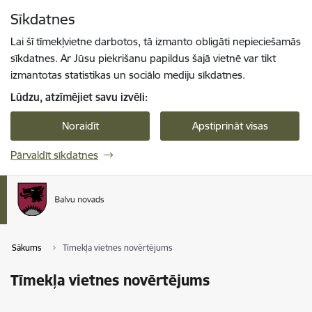
Pāriet uz lapas saturu
Sīkdatnes
Spied
lai meklētu
Enter
Lai šī tīmekļvietne darbotos, tā izmanto obligāti nepieciešamās
sīkdatnes. Ar Jūsu piekrišanu papildus šajā vietnē var tikt
izmantotas statistikas un sociālo mediju sīkdatnes.
Lūdzu, atzīmējiet savu izvēli:
Noraidīt
Apstiprināt visas
Pārvaldīt sīkdatnes
Sākums
Tīmekļa vietnes novērtējums
Tīmekļa vietnes novērtējums