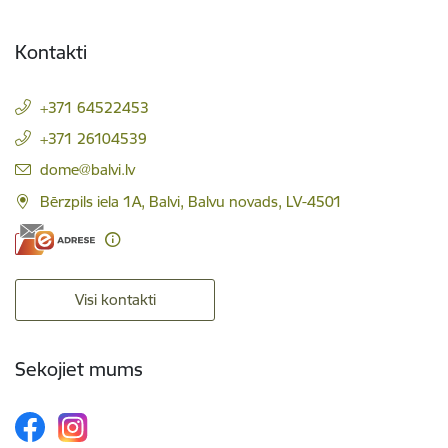
Kontakti
+371 64522453
+371 26104539
E-pasts:
dome@balvi.lv
Bērzpils iela 1A, Balvi, Balvu novads, LV-4501
Visi kontakti
Sekojiet mums