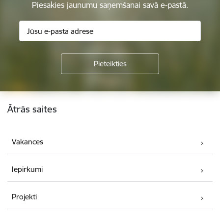
Piesakies jaunumu saņemšanai savā e-pastā.
Kājene
Ātrās saites
Vakances
Iepirkumi
Projekti