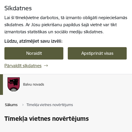
Pāriet uz lapas saturu
Sīkdatnes
Spied
lai meklētu
Enter
Lai šī tīmekļvietne darbotos, tā izmanto obligāti nepieciešamās
sīkdatnes. Ar Jūsu piekrišanu papildus šajā vietnē var tikt
izmantotas statistikas un sociālo mediju sīkdatnes.
Lūdzu, atzīmējiet savu izvēli:
Noraidīt
Apstiprināt visas
Pārvaldīt sīkdatnes
Sākums
Tīmekļa vietnes novērtējums
Tīmekļa vietnes novērtējums