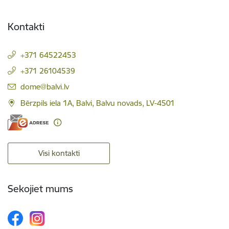
Kontakti
+371 64522453
+371 26104539
E-pasts:
dome@balvi.lv
Bērzpils iela 1A, Balvi, Balvu novads, LV-4501
Visi kontakti
Sekojiet mums