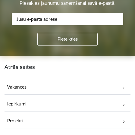
Piesakies jaunumu saņemšanai savā e-pastā.
Kājene
Ātrās saites
Vakances
Iepirkumi
Projekti