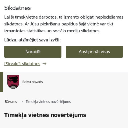
Pāriet uz lapas saturu
Sīkdatnes
Spied
lai meklētu
Enter
Lai šī tīmekļvietne darbotos, tā izmanto obligāti nepieciešamās
sīkdatnes. Ar Jūsu piekrišanu papildus šajā vietnē var tikt
izmantotas statistikas un sociālo mediju sīkdatnes.
Lūdzu, atzīmējiet savu izvēli:
Noraidīt
Apstiprināt visas
Pārvaldīt sīkdatnes
Sākums
Tīmekļa vietnes novērtējums
Tīmekļa vietnes novērtējums