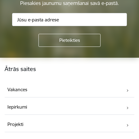
Piesakies jaunumu saņemšanai savā e-pastā.
Kājene
Ātrās saites
Vakances
Iepirkumi
Projekti