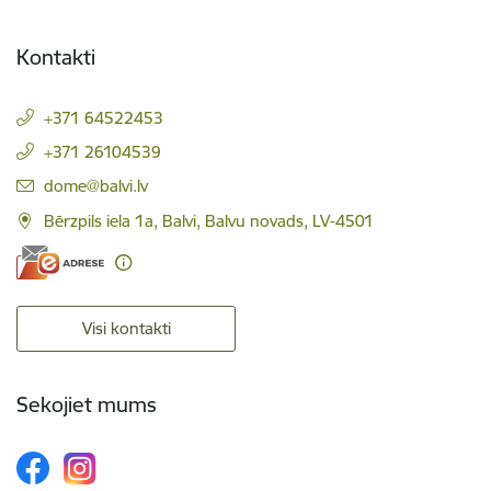
Kontakti
+371 64522453
+371 26104539
E-pasts:
dome@balvi.lv
Bērzpils iela 1a, Balvi, Balvu novads, LV-4501
Visi kontakti
Sekojiet mums