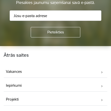
Piesakies jaunumu saņemšanai savā e-pastā.
Kājene
Ātrās saites
Vakances
Iepirkumi
Projekti