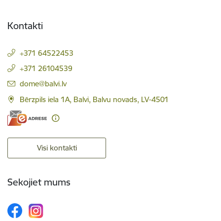
Kontakti
+371 64522453
+371 26104539
E-pasts:
dome@balvi.lv
Bērzpils iela 1A, Balvi, Balvu novads, LV-4501
Visi kontakti
Sekojiet mums