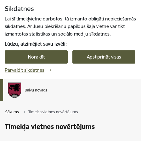
Pāriet uz lapas saturu
Sīkdatnes
Spied
lai meklētu
Enter
Lai šī tīmekļvietne darbotos, tā izmanto obligāti nepieciešamās
sīkdatnes. Ar Jūsu piekrišanu papildus šajā vietnē var tikt
izmantotas statistikas un sociālo mediju sīkdatnes.
Lūdzu, atzīmējiet savu izvēli:
Noraidīt
Apstiprināt visas
Pārvaldīt sīkdatnes
Sākums
Tīmekļa vietnes novērtējums
Tīmekļa vietnes novērtējums