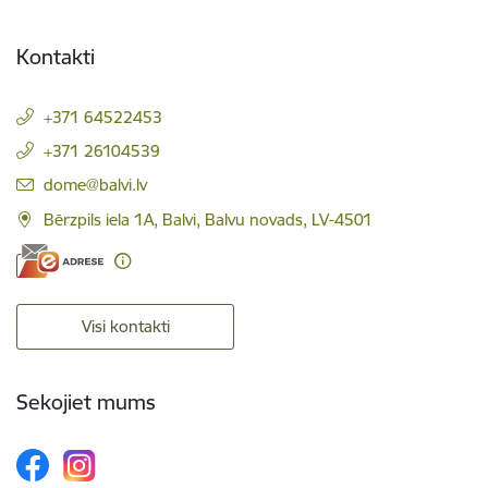
Kontakti
+371 64522453
+371 26104539
E-pasts:
dome@balvi.lv
Bērzpils iela 1A, Balvi, Balvu novads, LV-4501
Visi kontakti
Sekojiet mums