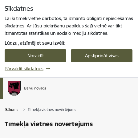
Pāriet uz lapas saturu
Sīkdatnes
Spied
lai meklētu
Enter
Lai šī tīmekļvietne darbotos, tā izmanto obligāti nepieciešamās
sīkdatnes. Ar Jūsu piekrišanu papildus šajā vietnē var tikt
izmantotas statistikas un sociālo mediju sīkdatnes.
Lūdzu, atzīmējiet savu izvēli:
Noraidīt
Apstiprināt visas
Pārvaldīt sīkdatnes
Sākums
Tīmekļa vietnes novērtējums
Tīmekļa vietnes novērtējums