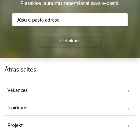
Piesakies jaunumu saņemšanai savā e-pastā.
Kājene
Ātrās saites
Vakances
Iepirkumi
Projekti