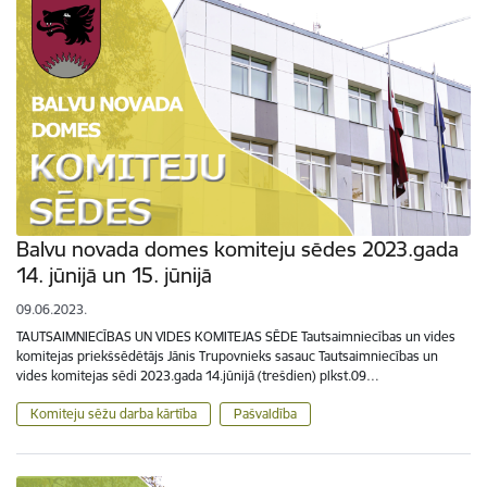
Balvu novada domes komiteju sēdes 2023.gada
14. jūnijā un 15. jūnijā
09.06.2023.
TAUTSAIMNIECĪBAS UN VIDES KOMITEJAS SĒDE Tautsaimniecības un vides
komitejas priekšsēdētājs Jānis Trupovnieks sasauc Tautsaimniecības un
vides komitejas sēdi 2023.gada 14.jūnijā (trešdien) plkst.09…
Komiteju sēžu darba kārtība
Pašvaldība