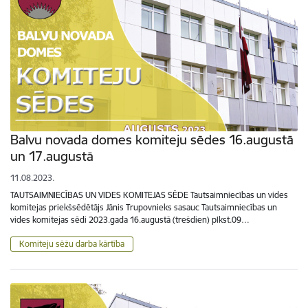
Balvu novada domes komiteju sēdes 16.augustā
un 17.augustā
11.08.2023.
TAUTSAIMNIECĪBAS UN VIDES KOMITEJAS SĒDE Tautsaimniecības un vides
komitejas priekšsēdētājs Jānis Trupovnieks sasauc Tautsaimniecības un
vides komitejas sēdi 2023.gada 16.augustā (trešdien) plkst.09…
Komiteju sēžu darba kārtība