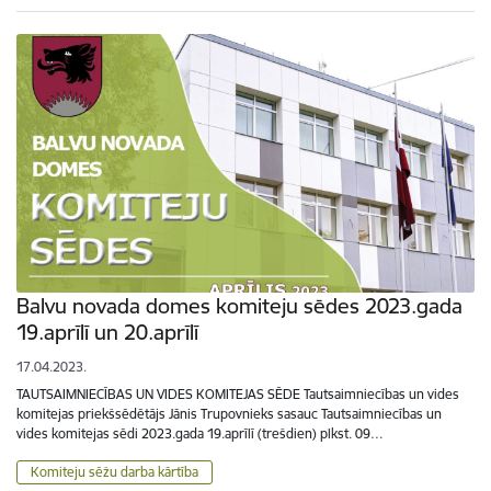
Balvu novada domes komiteju sēdes 2023.gada
19.aprīlī un 20.aprīlī
17.04.2023.
TAUTSAIMNIECĪBAS UN VIDES KOMITEJAS SĒDE Tautsaimniecības un vides
komitejas priekšsēdētājs Jānis Trupovnieks sasauc Tautsaimniecības un
vides komitejas sēdi 2023.gada 19.aprīlī (trešdien) plkst. 09…
Komiteju sēžu darba kārtība