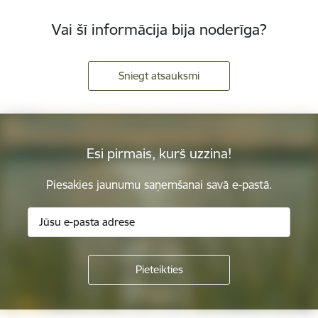
Vai šī informācija bija noderīga?
Sniegt atsauksmi
Esi pirmais, kurš uzzina!
Piesakies jaunumu saņemšanai savā e-pastā.
Kājene