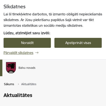
Pāriet uz lapas saturu
Sīkdatnes
Spied
lai meklētu
Enter
Lai šī tīmekļvietne darbotos, tā izmanto obligāti nepieciešamās
sīkdatnes. Ar Jūsu piekrišanu papildus šajā vietnē var tikt
izmantotas statistikas un sociālo mediju sīkdatnes.
Lūdzu, atzīmējiet savu izvēli:
Noraidīt
Apstiprināt visas
Pārvaldīt sīkdatnes
Sākums
Aktualitātes
Aktualitātes