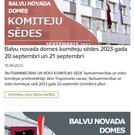
Balvu novada domes komiteju sēdes 2023.gada
20.septembrī un 21.septembrī
15.09.2023.
TAUTSAIMNIECĪBAS UN VIDES KOMITEJAS SĒDE Tautsaimniecības un vides
komitejas priekšsēdētājs Jānis Trupovnieks sasauc Tautsaimniecības un
vides komitejas sēdi 2023.gada 20.septembrī (trešdien) plkst…
Komiteju sēžu darba kārtība