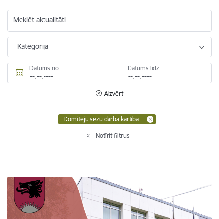
Meklēt aktualitāti
Kategorija
Datums no
Datums līdz
Aizvērt
Komiteju sēžu darba kārtība
Notīrīt filtrus