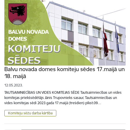
Balvu novada domes komiteju sēdes 17.maijā un
18. maijā
12.05.2023.
TAUTSAIMNIECĪBAS UN VIDES KOMITEJAS SĒDE Tautsaimniecības un vides
komitejas priekšsēdētājs Jānis Trupovnieks sasauc Tautsaimniecības un
vides komitejas sēdi 2023.gada 17.maijā (trešdien) plkst.09…
Komiteju sēžu darba kārtība