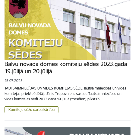
Balvu novada domes komiteju sēdes 2023.gada
19.jūlijā un 20.jūlijā
15.07.2023.
TAUTSAIMNIECĪBAS UN VIDES KOMITEJAS SĒDE Tautsaimniecības un vides
komitejas priekšsēdētājs Jānis Trupovnieks sasauc Tautsaimniecības un
vides komitejas sēdi 2023.gada 19.jūlijā (trešdien) plkst.09…
Komiteju sēžu darba kārtība