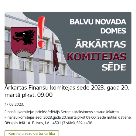
Ārkārtas Finanšu komitejas sēde 2023. gada 20.
martā plkst. 09.00
17.03.2023.
Finanšu komitejas priekšsēdētājs Sergejs Maksimovs sasauc ārkārtas
Finanšu komitejas sēdi 2023.gada 20.martā plkst.09.00. Sēde notiks klātienē
Bērzpils ielā 1A, Balvos, LV – 4501 (3.stāvā, Sēžu zālē…
Komiteju sēžu darba kārtība