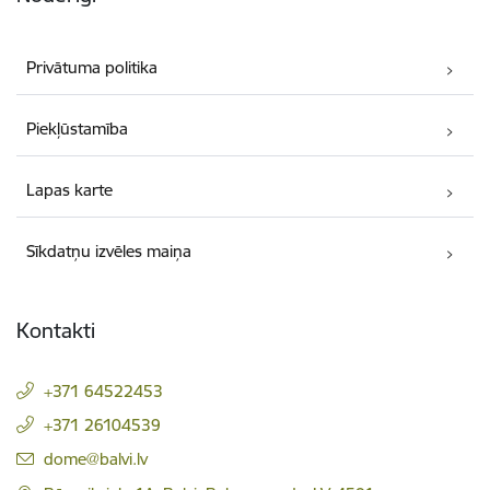
Privātuma politika
Piekļūstamība
Lapas karte
Sīkdatņu izvēles maiņa
Kontakti
+371 64522453
+371 26104539
E-pasts:
dome@balvi.lv