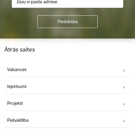
Kājene
Ātrās saites
Vakances
Iepirkumi
Projekti
Pašvaldība