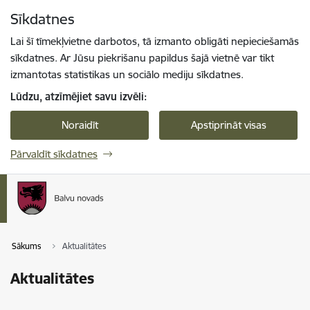
Pāriet uz lapas saturu
Sīkdatnes
Spied
lai meklētu
Enter
Lai šī tīmekļvietne darbotos, tā izmanto obligāti nepieciešamās
sīkdatnes. Ar Jūsu piekrišanu papildus šajā vietnē var tikt
izmantotas statistikas un sociālo mediju sīkdatnes.
Lūdzu, atzīmējiet savu izvēli:
Noraidīt
Apstiprināt visas
Pārvaldīt sīkdatnes
Sākums
Aktualitātes
Aktualitātes