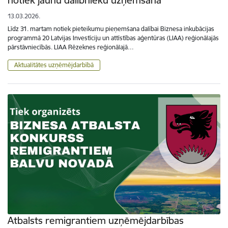
13.03.2026.
Līdz 31. martam notiek pieteikumu pieņemšana dalībai Biznesa inkubācijas
programmā 20 Latvijas Investīciju un attīstības aģentūras (LIAA) reģionālajās
pārstāvniecībās. LIAA Rēzeknes reģionālajā…
Aktualitātes uzņēmējdarbībā
Atbalsts remigrantiem uzņēmējdarbības