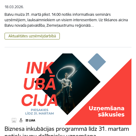
18.03.2026.
Balvu muiža 31. martā plkst. 14.00 notiks informatīvais seminārs
uzņēmējiem, lauksaimniekiem un visiem interesentiem. Uz tikšanos aicina
Balvu novada pašvaldība, Ziemeļaustrumu reģionālā…
Aktualitātes uzņēmējdarbībā
Biznesa inkubācijas programmā līdz 31. martam
notiek jaunu dalībnieku uzņemšana