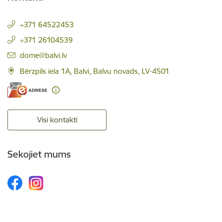
+371 64522453
+371 26104539
E-pasts:
dome@balvi.lv
Bērzpils iela 1A, Balvi, Balvu novads, LV-4501
Visi kontakti
Sekojiet mums