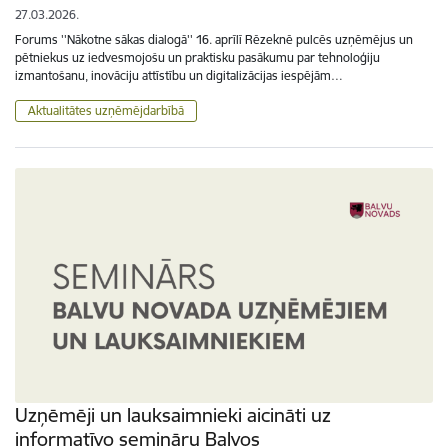
27.03.2026.
Forums ''Nākotne sākas dialogā'' 16. aprīlī Rēzeknē pulcēs uzņēmējus un
pētniekus uz iedvesmojošu un praktisku pasākumu par tehnoloģiju
izmantošanu, inovāciju attīstību un digitalizācijas iespējām…
Aktualitātes uzņēmējdarbībā
Uzņēmēji un lauksaimnieki aicināti uz
informatīvo semināru Balvos