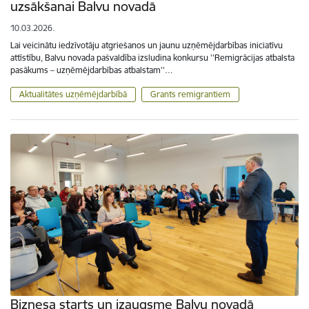
uzsākšanai Balvu novadā
10.03.2026.
Lai veicinātu iedzīvotāju atgriešanos un jaunu uzņēmējdarbības iniciatīvu
attīstību, Balvu novada pašvaldība izsludina konkursu ''Remigrācijas atbalsta
pasākums – uzņēmējdarbības atbalstam''…
Aktualitātes uzņēmējdarbībā
Grants remigrantiem
Biznesa starts un izaugsme Balvu novadā