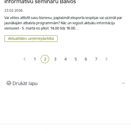
informatīvu semināru Balvos
23.02.2026.
Vai vēlies attīstīt savu biznesu, paplašināt eksporta iespējas vai uzzināt par
jaunākajām atbalsta programmām? Nāc un iegūsti aktuālu informāciju
vienuviet - 5. martā no plkst. 14.00 līdz 16.00…
Aktualitātes uzņēmējdarbībā
Lapošana
1
2
3
4
5
6
7
Lapa
Pašreizējā lapa
Lapa
Lapa
Lapa
Lapa
Drukāt lapu