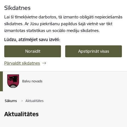
Pāriet uz lapas saturu
Sīkdatnes
Spied
lai meklētu
Enter
Lai šī tīmekļvietne darbotos, tā izmanto obligāti nepieciešamās
sīkdatnes. Ar Jūsu piekrišanu papildus šajā vietnē var tikt
izmantotas statistikas un sociālo mediju sīkdatnes.
Lūdzu, atzīmējiet savu izvēli:
Noraidīt
Apstiprināt visas
Pārvaldīt sīkdatnes
Sākums
Aktualitātes
Aktualitātes