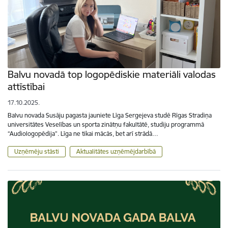
Balvu novadā top logopēdiskie materiāli valodas
attīstībai
17.10.2025.
Balvu novada Susāju pagasta jauniete Līga Sergejeva studē Rīgas Stradiņa
universitātes Veselības un sporta zinātņu fakultātē, studiju programmā
“Audiologopēdija”. Līga ne tikai mācās, bet arī strādā…
Uzņēmēju stāsti
Aktualitātes uzņēmējdarbībā