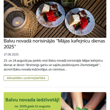
Balvu novadā norisinājās “Mājas kafejnīcu dienas
2025”
27.08.2025.
23. un 24.augustā jau piekto reizi Balvu novadā norisinājās Mājas kafejnīcu
dienas ar devīzi “Breineigs garšu un sajūtu piedzīvojums Ziemeļlatgalē”,
aicinot Balvu novada iedzīvotājus un ciemiņus…
Aktualitātes uzņēmējdarbībā