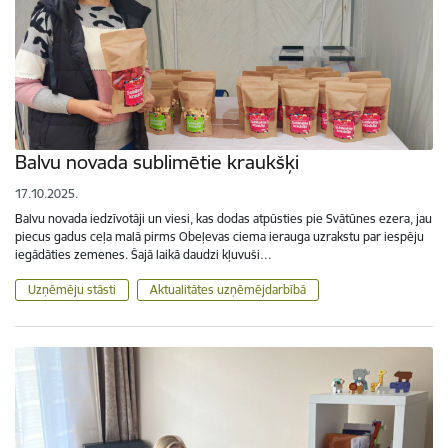
Balvu novada sublimētie kraukšķi
17.10.2025.
Balvu novada iedzīvotāji un viesi, kas dodas atpūsties pie Svātūnes ezera, jau
piecus gadus ceļa malā pirms Obeļevas ciema ierauga uzrakstu par iespēju
iegādāties zemenes. Šajā laikā daudzi kļuvuši…
Uzņēmēju stāsti
Aktualitātes uzņēmējdarbībā