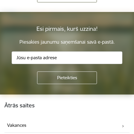
Esi pirmais, kurš uzzina!
Piesakies jaunumu saņemšanai savā e-pastā.
Kājene
Ātrās saites
Vakances