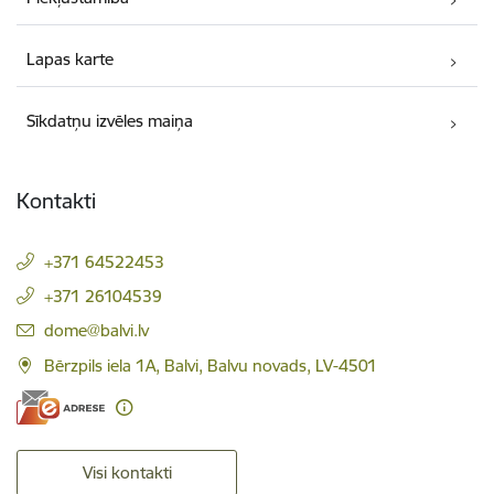
Lapas karte
Sīkdatņu izvēles maiņa
Kontakti
+371 64522453
+371 26104539
E-pasts:
dome@balvi.lv
Bērzpils iela 1A, Balvi, Balvu novads, LV-4501
Visi kontakti