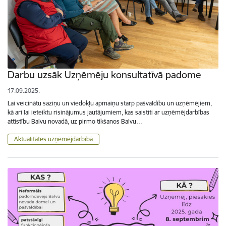
Darbu uzsāk Uzņēmēju konsultatīvā padome
17.09.2025.
Lai veicinātu saziņu un viedokļu apmaiņu starp pašvaldību un uzņēmējiem,
kā arī lai ieteiktu risinājumus jautājumiem, kas saistīti ar uzņēmējdarbības
attīstību Balvu novadā, uz pirmo tikšanos Balvu…
Aktualitātes uzņēmējdarbībā