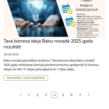
Tava biznesa ideja Balvu novadā 2025.gada
rezultāti
29.04.2025.
Balvu novada pašvaldības konkursa “Tava biznesa ideja Balvu novadā”
2025.gada vērtēšanas komisija pieņēma lēmumu apstiprināt 12 biznesa
idejas (no tām 11 idejas pilnā apjomā un 1 ideju daļēji…
Aktualitātes uzņēmējdarbībā
Lapošana
1
2
3
4
5
6
7
Lapa
Lapa
Lapa
Pašreizējā lapa
Lapa
Lapa