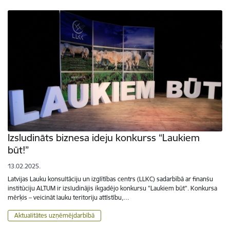
Izsludināts biznesa ideju konkurss “Laukiem
būt!”
13.02.2025.
Latvijas Lauku konsultāciju un izglītības centrs (LLKC) sadarbībā ar finanšu
institūciju ALTUM ir izsludinājis ikgadējo konkursu "Laukiem būt". Konkursa
mērķis – veicināt lauku teritoriju attīstību,…
Aktualitātes uzņēmējdarbībā