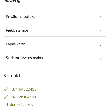
Noderīgi
Privātuma politika
Piekļūstamība
Lapas karte
Sīkdatņu izvēles maiņa
Kontakti
+371 64522453
+371 26104539
E-pasts:
dome@balvi.lv