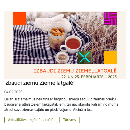
Izbaudi ziemu Ziemeļlatgalē!
04.02.2025.
Lai arī šī ziema mūs nelutina ar bagātīgu sniega segu un ziemas prieku
baudīšanai atbilstošiem laikapstākļiem, tas nav šķērslis katram no mums
atrast savu ziemas sajūtu un piedzīvojumu! Aicinām to…
Aktualitātes uzņēmējdarbībā
Tūrisms