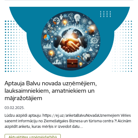
Aptauja Balvu novada uzņēmējiem,
lauksaimniekiem, amatniekiem un
mājražotājiem
03.02.2025.
Lūdzu aizpildi aptauju: https://ej.uz/anketaBalvuNovadaUznemejiem Vēlies
saņemt informāciju no Ziemeļlatgales Biznesa un tūrisma centra ?! Aicinām
aizpildīt anketu, kuras mērķis ir izveidot datu…
Aktualitātes uzņēmējdarbībā