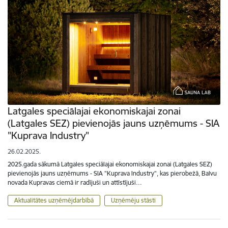
Latgales speciālajai ekonomiskajai zonai
(Latgales SEZ) pievienojās jauns uzņēmums - SIA
"Kuprava Industry"
26.02.2025.
2025.gada sākumā Latgales speciālajai ekonomiskajai zonai (Latgales SEZ)
pievienojās jauns uzņēmums - SIA "Kuprava Industry", kas pierobežā, Balvu
novada Kupravas ciemā ir radījuši un attīstījuši…
Aktualitātes uzņēmējdarbībā
Uzņēmēju stāsti