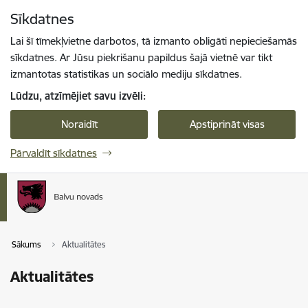
Pāriet uz lapas saturu
Sīkdatnes
Spied
lai meklētu
Enter
Lai šī tīmekļvietne darbotos, tā izmanto obligāti nepieciešamās
sīkdatnes. Ar Jūsu piekrišanu papildus šajā vietnē var tikt
izmantotas statistikas un sociālo mediju sīkdatnes.
Lūdzu, atzīmējiet savu izvēli:
Noraidīt
Apstiprināt visas
Pārvaldīt sīkdatnes
Sākums
Aktualitātes
Aktualitātes