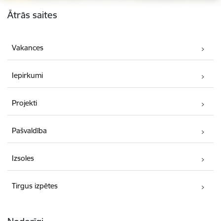
Kājene
Ātrās saites
Vakances
Iepirkumi
Projekti
Pašvaldība
Izsoles
Tirgus izpētes