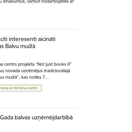
du ienākumus, varbūt nodarbojaties ar
ti interesenti aicināti
ās Balvu muižā
a centrs projekta “Not just books II”
alvu novada uzņēmējus tradicionālajā
vu muižā”, kas notiks 7…
znesa un tūrisma centrs
 Gada balvas uzņēmējdarbībā