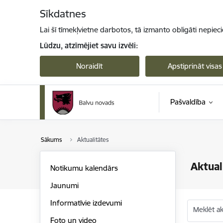
Pāriet uz lapas saturu
Sīkdatnes
Lai šī tīmekļvietne darbotos, tā izmanto obligāti nepiec
Lūdzu, atzīmējiet savu izvēli:
Noraidīt
Apstiprināt visas
Pašvaldība
Sākums
Aktualitātes
Aktual
Notikumu kalendārs
Jaunumi
Informatīvie izdevumi
Meklēt akt
Foto un video