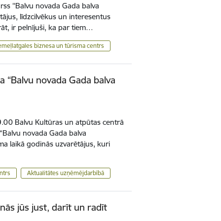
urss ''Balvu novada Gada balva
tājus, līdzcilvēkus un interesentus
t, ir pelnījuši, ka par tiem…
emeļlatgales biznesa un tūrisma centrs
ta “Balvu novada Gada balva
.00 Balvu Kultūras un atpūtas centrā
s “Balvu novada Gada balva
 laikā godinās uzvarētājus, kuri
ntrs
Aktualitātes uzņēmējdarbībā
nās jūs just, darīt un radīt