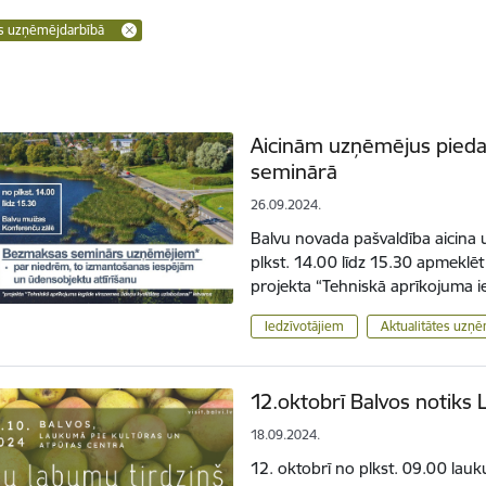
es uzņēmējdarbībā
Aicinām uzņēmējus pieda
seminārā
26.09.2024.
Balvu novada pašvaldība aicin
plkst. 14.00 līdz 15.30 apmeklēt
projekta “Tehniskā aprīkojuma 
Iedzīvotājiem
Aktualitātes uzņ
12.oktobrī Balvos notiks 
18.09.2024.
12. oktobrī no plkst. 09.00 lau