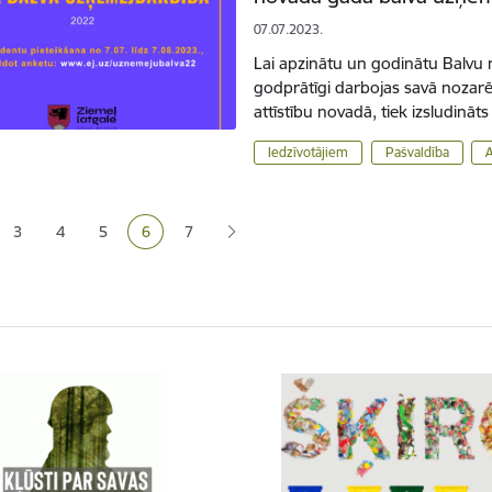
07.07.2023.
Lai apzinātu un godinātu Balvu 
godprātīgi darbojas savā nozar
attīstību novadā, tiek izsludin
Iedzīvotājiem
Pašvaldība
ana
3
4
5
6
7
Lapa
Lapa
Lapa
Pašreizējā lapa
Lapa