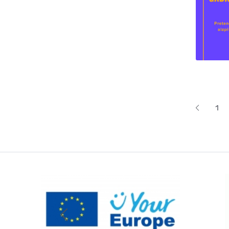
Lapoš
1