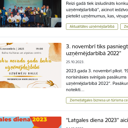
Reizi gadā tiek izsludināts konk
uzņēmējdarbībā'', aicinot iedzīvo
pieteikt uzņēmumus, kas, viņuprā
Aktualitātes uzņēmējdarbībā
Zi
3. novembrī tiks pasnieg
uzņēmējdarbībā 2022”
25.10.2023.
2023.gada 3. novembrī plkst. 19
norisināsies svinīgais pasākum
uzņēmējdarbībā 2022”. Pasākuma
noteikti…
Ziemeļlatgales biznesa un tūrisma ce
“Latgales diena 2023” aici