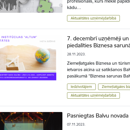
profesionālis, kurš meklē papil
kādu…
Aktualitātes uzņēmējdarbībā
7. decembrī uzņēmēji un ci
piedalīties Biznesa sarun
28.11.2023.
Ziemeļlatgales Biznesa un tūrism
ietvaros aicina uz satikšanos B
pasākumā “Biznesa sarunas Bal
Iedzīvotājiem
Ziemeļlatgales bi
Aktualitātes uzņēmējdarbībā
Pasniegtas Balvu novada
07.11.2023.