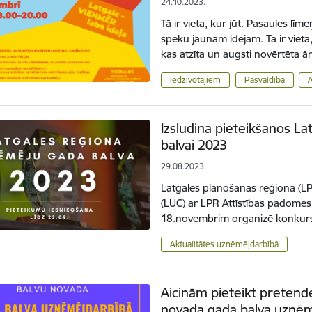
24.10.2023.
Tā ir vieta, kur jūt. Pasaules l
spēku jaunām idejām. Tā ir viet
kas atzīta un augsti novērtēta
Iedzīvotājiem
Pašvaldība
Izsludina pieteikšanos L
balvai 2023
29.08.2023.
Latgales plānošanas reģiona (L
(LUC) ar LPR Attīstības padomes
18.novembrim organizē konkurs
Aktualitātes uzņēmējdarbībā
Aicinām pieteikt preten
novada gada balva uzņēm