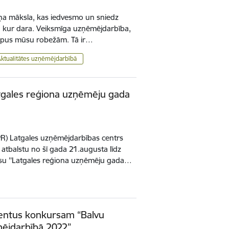
īmeņa māksla, kas iedvesmo un sniedz
a, kur dara. Veiksmīga uzņēmējdarbība,
 ārpus mūsu robežām. Tā ir…
Aktualitātes uzņēmējdarbībā
atgales reģiona uzņēmēju gada
PR) Latgales uzņēmējdarbības centrs
 atbalstu no šī gada 21.augusta līdz
u ''Latgales reģiona uzņēmēju gada…
dentus konkursam “Balvu
ējdarbībā 2022”