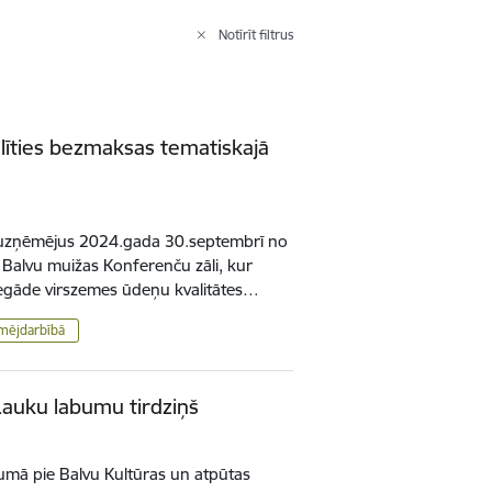
Notīrīt filtrus
līties bezmaksas tematiskajā
a uzņēmējus 2024.gada 30.septembrī no
 Balvu muižas Konferenču zāli, kur
iegāde virszemes ūdeņu kvalitātes…
ēmējdarbībā
Lauku labumu tirdziņš
kumā pie Balvu Kultūras un atpūtas