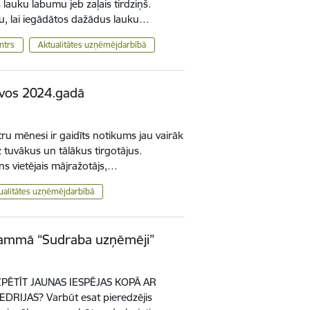
s lauku labumu jeb zaļais tirdziņš.
ņu, lai iegādātos dažādus lauku…
ntrs
Aktualitātes uzņēmējdarbībā
lvos 2024.gadā
ru mēnesi ir gaidīts notikums jau vairāk
tuvākus un tālākus tirgotājus.
iens vietējais mājražotājs,…
ualitātes uzņēmējdarbībā
grammā “Sudraba uzņēmēji”
IZPĒTĪT JAUNAS IESPĒJAS KOPĀ AR
RIJAS? Varbūt esat pieredzējis