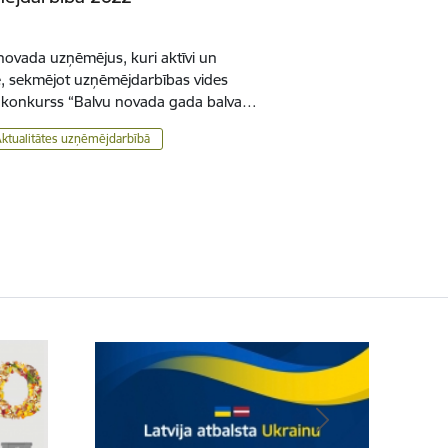
novada uzņēmējus, kuri aktīvi un
ē, sekmējot uzņēmējdarbības vides
āts konkurss “Balvu novada gada balva…
Aktualitātes uzņēmējdarbībā