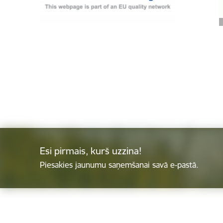
Esi pirmais, kurš uzzina!
Piesakies jaunumu saņemšanai savā e-pastā.
Kājene