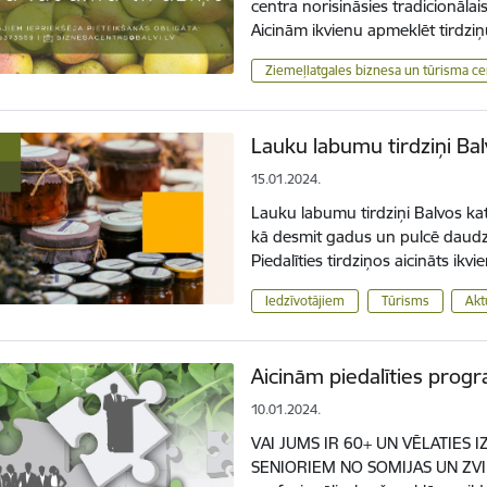
centra norisināsies tradicionālai
Aicinām ikvienu apmeklēt tirdzi
Ziemeļlatgales biznesa un tūrisma ce
Lauku labumu tirdziņi Ba
15.01.2024.
Lauku labumu tirdziņi Balvos kat
kā desmit gadus un pulcē daudz 
Piedalīties tirdziņos aicināts ikv
Iedzīvotājiem
Tūrisms
Akt
Aicinām piedalīties pro
10.01.2024.
VAI JUMS IR 60+ UN VĒLATIES 
SENIORIEM NO SOMIJAS UN ZVIED