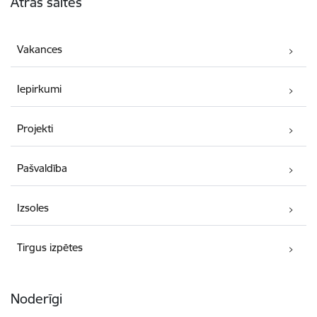
Ātrās saites
Vakances
Iepirkumi
Projekti
Pašvaldība
Izsoles
Tirgus izpētes
Noderīgi