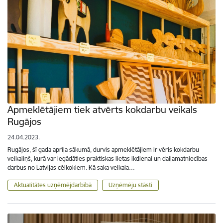
Apmeklētājiem tiek atvērts kokdarbu veikals
Rugājos
24.04.2023.
Rugājos, šī gada aprīļa sākumā, durvis apmeklētājiem ir vēris kokdarbu
veikaliņš, kurā var iegādāties praktiskas lietas ikdienai un daiļamatniecības
darbus no Latvijas cēlkokiem. Kā saka veikala…
Aktualitātes uzņēmējdarbībā
Uzņēmēju stāsti