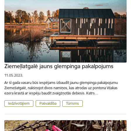
Ziemeļlatgalē jauns glempinga pakalpojums
11.05.2023.
Ar šī gada vasaru būs iespējams izbaudīt jaunu glempinga pakalpojumu
Ziemeļlatgalē, nakšņojot divos namiņos, kas atrodas uz pontona Viļakas
ezera krastā ar iespēju baudīt zvaigžņotās debesis. Katrs…
Iedzīvotājiem
Pašvaldība
Tūrisms