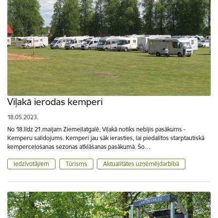
Viļakā ierodas kemperi
18.05.2023.
No 18.līdz 21.maijam Ziemeļlatgalē, Viļakā notiks nebijis pasākums -
Kemperu salidojums. Kemperi jau sāk ierasties, lai piedalītos starptautiskā
kemperceļošanas sezonas atklāšanas pasākumā. Šo…
Iedzīvotājiem
Tūrisms
Aktualitātes uzņēmējdarbībā