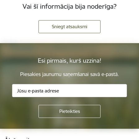
Vai šī informācija bija noderīga?
Sniegt atsauksmi
Esi pirmais, kurš uzzina!
Piesakies jaunumu saņemšanai savā e-pastā.
Kājene