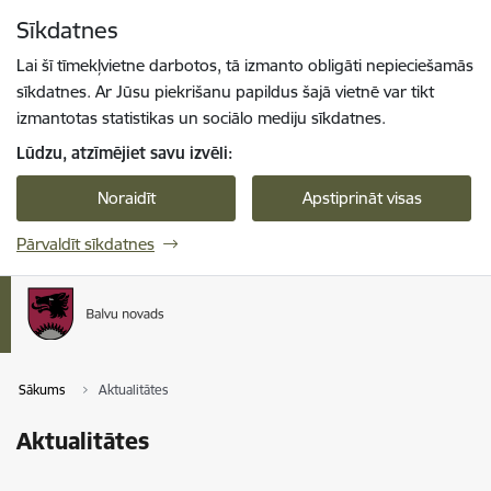
Pāriet uz lapas saturu
Sīkdatnes
Spied
lai meklētu
Enter
Lai šī tīmekļvietne darbotos, tā izmanto obligāti nepieciešamās
sīkdatnes. Ar Jūsu piekrišanu papildus šajā vietnē var tikt
izmantotas statistikas un sociālo mediju sīkdatnes.
Lūdzu, atzīmējiet savu izvēli:
Noraidīt
Apstiprināt visas
Pārvaldīt sīkdatnes
Sākums
Aktualitātes
Aktualitātes