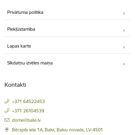
Privātuma politika
Piekļūstamība
Lapas karte
Sīkdatņu izvēles maiņa
Kontakti
+371 64522453
+371 26104539
E-pasts:
dome@balvi.lv
Bērzpils iela 1A, Balvi, Balvu novads, LV-4501