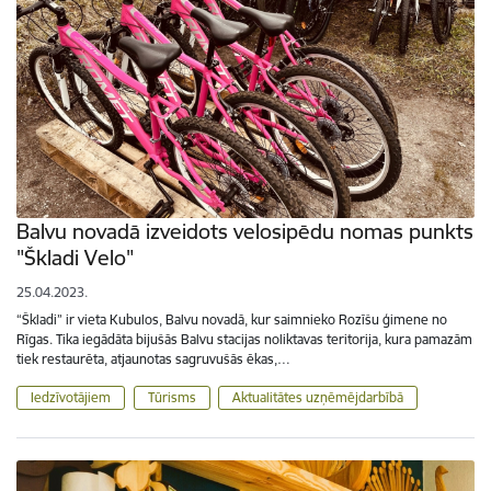
Balvu novadā izveidots velosipēdu nomas punkts
"Škladi Velo"
25.04.2023.
“Škladi” ir vieta Kubulos, Balvu novadā, kur saimnieko Rozīšu ģimene no
Rīgas. Tika iegādāta bijušās Balvu stacijas noliktavas teritorija, kura pamazām
tiek restaurēta, atjaunotas sagruvušās ēkas,…
Iedzīvotājiem
Tūrisms
Aktualitātes uzņēmējdarbībā