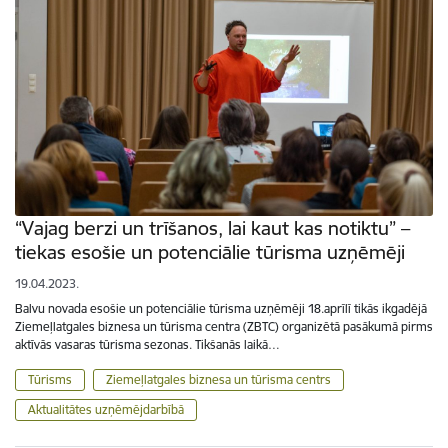
“Vajag berzi un trīšanos, lai kaut kas notiktu” –
tiekas esošie un potenciālie tūrisma uzņēmēji
19.04.2023.
Balvu novada esošie un potenciālie tūrisma uzņēmēji 18.aprīlī tikās ikgadējā
Ziemeļlatgales biznesa un tūrisma centra (ZBTC) organizētā pasākumā pirms
aktīvās vasaras tūrisma sezonas. Tikšanās laikā…
Tūrisms
Ziemeļlatgales biznesa un tūrisma centrs
Aktualitātes uzņēmējdarbībā