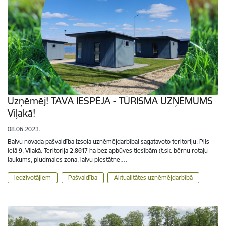
Uzņēmēj! TAVA IESPĒJA - TŪRISMA UZŅĒMUMS
Viļakā!
08.06.2023.
Balvu novada pašvaldība izsola uzņēmējdarbībai sagatavoto teritoriju: Pils
ielā 9, Viļakā. Teritorija 2,8617 ha bez apbūves tiesībām (t.sk. bērnu rotaļu
laukums, pludmales zona, laivu piestātne,…
Iedzīvotājiem
Pašvaldība
Aktualitātes uzņēmējdarbībā