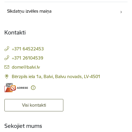
Sīkdatņu izvēles maiņa
Kontakti
+371 64522453
+371 26104539
E-pasts:
dome@balvi.lv
Bērzpils iela 1a, Balvi, Balvu novads, LV-4501
Visi kontakti
Sekojiet mums