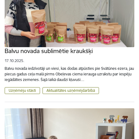
Balvu novada sublimētie kraukšķi
17.10.2025.
Balvu novada iedzīvotāji un viesi, kas dodas atpūsties pie Svātūnes ezera, jau
piecus gadus ceļa malā pirms Obeļevas ciema ierauga uzrakstu par iespēju
iegādāties zemenes. Šajā laikā daudzi kļuvuši…
Uzņēmēju stāsti
Aktualitātes uzņēmējdarbībā