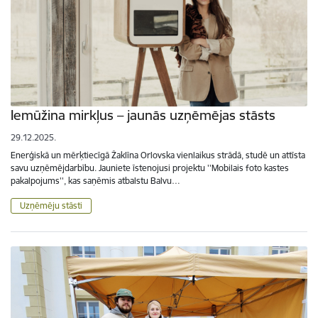
Iemūžina mirkļus – jaunās uzņēmējas stāsts
29.12.2025.
Enerģiskā un mērķtiecīgā Žaklīna Orlovska vienlaikus strādā, studē un attīsta
savu uzņēmējdarbību. Jauniete īstenojusi projektu ''Mobilais foto kastes
pakalpojums'', kas saņēmis atbalstu Balvu…
Uzņēmēju stāsti