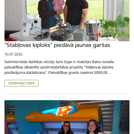
“Stabļovas ķiploks” piedāvā jaunas garšas
10.07.2025.
Saimnieciskās darbības veicējs Juris Supe ir realizējis Balvu novada
pašvaldības atbalstīto uzņēmējdarbības projektu “Stabļovas ķiploka
piedāvājuma dažādošana”. Pašvaldības grantu saņēma 5000,00…
Uzņēmēju stāsti