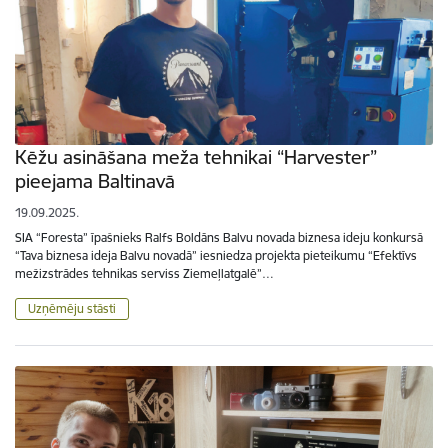
Kēžu asināšana meža tehnikai “Harvester”
pieejama Baltinavā
19.09.2025.
SIA “Foresta” īpašnieks Ralfs Boldāns Balvu novada biznesa ideju konkursā
“Tava biznesa ideja Balvu novadā” iesniedza projekta pieteikumu “Efektīvs
mežizstrādes tehnikas serviss Ziemeļlatgalē”…
Uzņēmēju stāsti