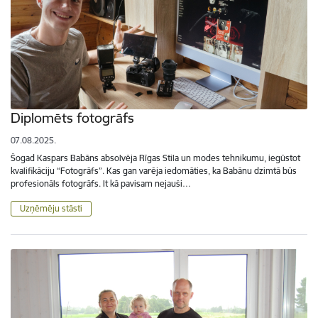
Diplomēts fotogrāfs
07.08.2025.
Šogad Kaspars Babāns absolvēja Rīgas Stila un modes tehnikumu, iegūstot
kvalifikāciju “Fotogrāfs”. Kas gan varēja iedomāties, ka Babānu dzimtā būs
profesionāls fotogrāfs. It kā pavisam nejauši…
Uzņēmēju stāsti