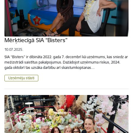
Mērķtiecīgā SIA “Bisters”
10.07.2025.
SIA “Bisters” ir dibināta 2022. gada 7. decembrī kā uzņēmums, kas sniedz ar
mežizstrādi saistītus pakalpojumus. Dažādojot uzņēmuma riskus, 2024.
gada oktobrī tas uzsāka darbību arī skaistumkopšanas…
Uzņēmēju stāsti