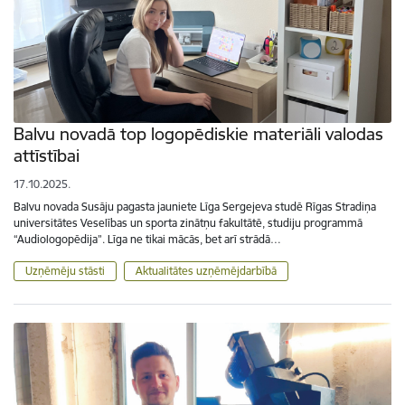
Balvu novadā top logopēdiskie materiāli valodas
attīstībai
17.10.2025.
Balvu novada Susāju pagasta jauniete Līga Sergejeva studē Rīgas Stradiņa
universitātes Veselības un sporta zinātņu fakultātē, studiju programmā
“Audiologopēdija”. Līga ne tikai mācās, bet arī strādā…
Uzņēmēju stāsti
Aktualitātes uzņēmējdarbībā