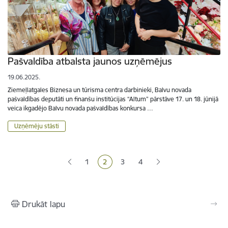
Pašvaldība atbalsta jaunos uzņēmējus
19.06.2025.
Ziemeļlatgales Biznesa un tūrisma centra darbinieki, Balvu novada
pašvaldības deputāti un finanšu institūcijas “Altum” pārstāve 17. un 18. jūnijā
veica ikgadējo Balvu novada pašvaldības konkursa …
Uzņēmēju stāsti
Lapošana
1
2
3
4
Lapa
Pašreizējā lapa
Lapa
Lapa
Drukāt lapu