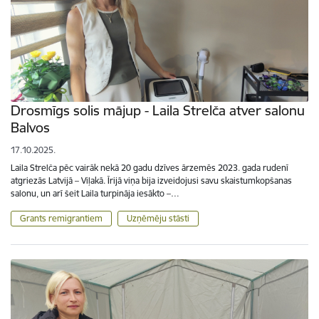
Drosmīgs solis mājup - Laila Strelča atver salonu
Balvos
17.10.2025.
Laila Strelča pēc vairāk nekā 20 gadu dzīves ārzemēs 2023. gada rudenī
atgriezās Latvijā – Viļakā. Īrijā viņa bija izveidojusi savu skaistumkopšanas
salonu, un arī šeit Laila turpināja iesākto –…
Grants remigrantiem
Uzņēmēju stāsti