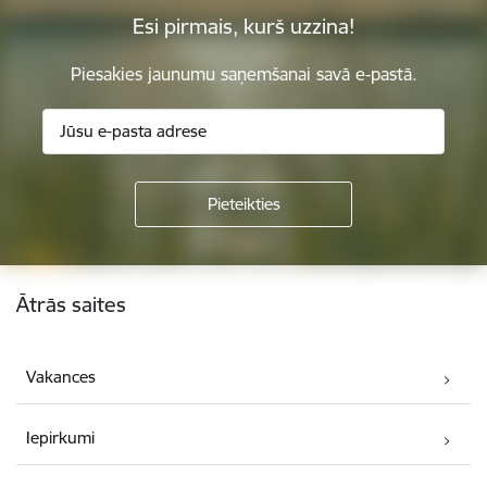
Esi pirmais, kurš uzzina!
Piesakies jaunumu saņemšanai savā e-pastā.
Kājene
Ātrās saites
Vakances
Iepirkumi