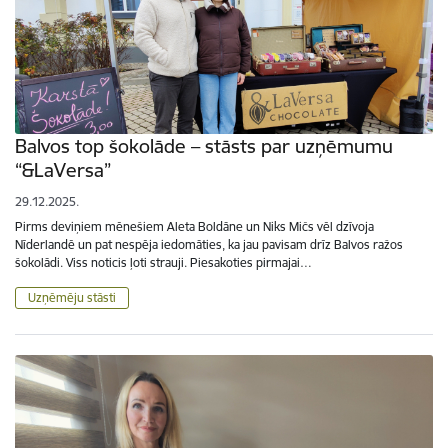
Balvos top šokolāde – stāsts par uzņēmumu
“&LaVersa”
29.12.2025.
Pirms deviņiem mēnešiem Aleta Boldāne un Niks Mičs vēl dzīvoja
Nīderlandē un pat nespēja iedomāties, ka jau pavisam drīz Balvos ražos
šokolādi. Viss noticis ļoti strauji. Piesakoties pirmajai…
Uzņēmēju stāsti