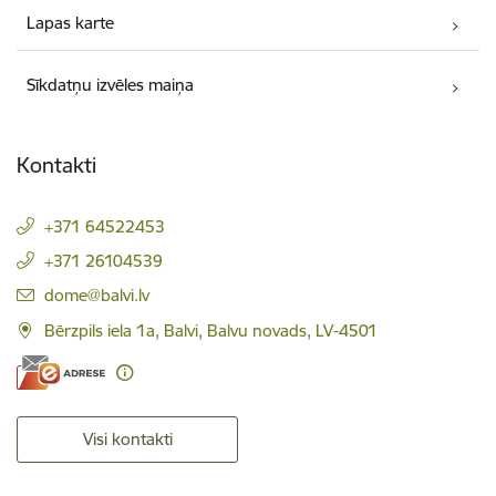
Lapas karte
Sīkdatņu izvēles maiņa
Kontakti
+371 64522453
+371 26104539
E-pasts:
dome@balvi.lv
Bērzpils iela 1a, Balvi, Balvu novads, LV-4501
Visi kontakti