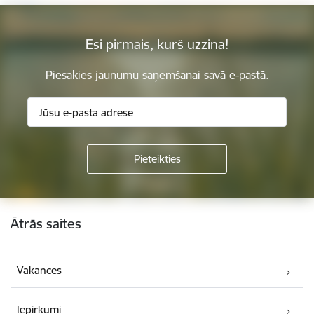
Esi pirmais, kurš uzzina!
Piesakies jaunumu saņemšanai savā e-pastā.
Kājene
Ātrās saites
Vakances
Iepirkumi