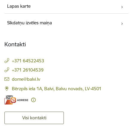
Lapas karte
Sīkdatņu izvēles maiņa
Kontakti
+371 64522453
+371 26104539
E-pasts:
dome@balvi.lv
Bērzpils iela 1A, Balvi, Balvu novads, LV-4501
Visi kontakti