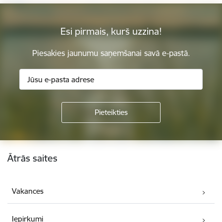
Esi pirmais, kurš uzzina!
Piesakies jaunumu saņemšanai savā e-pastā.
Kājene
Ātrās saites
Vakances
Iepirkumi