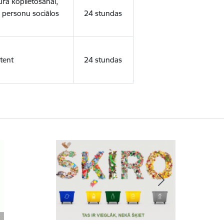
ura koplietošanai,
o personu sociālos
24 stundas
tent
24 stundas