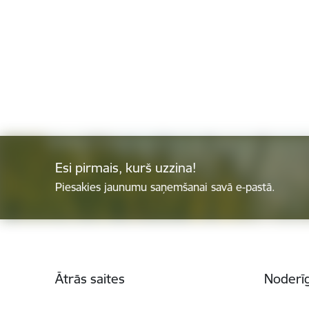
Esi pirmais, kurš uzzina!
Piesakies jaunumu saņemšanai savā e-pastā.
Kājene
Ātrās saites
Noderīg