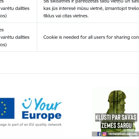
es
Šīs sīkdatnes ir paredzētas tādu vietņu un sat
varētu dalīties
kas jūs interesē mūsu vietnē, izmantojot treš
los)
tīklus vai citas vietnes.
es
varētu dalīties
Cookie is needed for all users for sharing con
los)