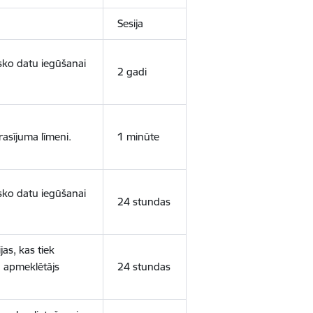
Sesija
isko datu iegūšanai
2 gadi
rasījuma līmeni.
1 minūte
isko datu iegūšanai
24 stundas
as, kas tiek
ā apmeklētājs
24 stundas