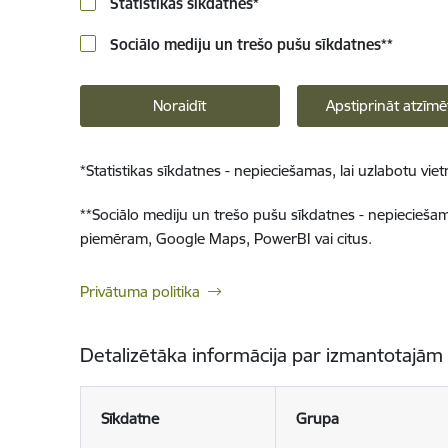
Statistikas sīkdatnes
*
Sociālo mediju un trešo pušu sīkdatnes
**
Noraidīt
Apstiprināt atzīmē
*
Statistikas sīkdatnes - nepieciešamas, lai uzlabotu v
**
Sociālo mediju un trešo pušu sīkdatnes - nepieciešamas
piemēram, Google Maps, PowerBI vai citus.
Privātuma politika
Detalizētāka informācija par izmantotajām
Sīkdatne
Grupa