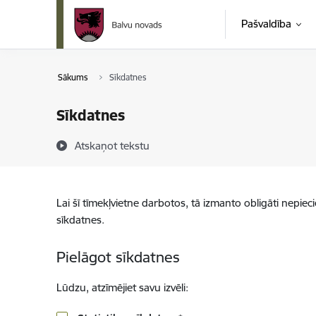
Pāriet uz lapas saturu
Pašvaldība
Sākums
Sīkdatnes
Sīkdatnes
Atskaņot tekstu
Lai šī tīmekļvietne darbotos, tā izmanto obligāti nepiec
sīkdatnes.
Pielāgot sīkdatnes
Lūdzu, atzīmējiet savu izvēli: