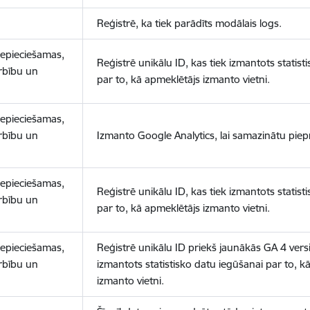
Reģistrē, ka tiek parādīts modālais logs.
nepieciešamas,
Reģistrē unikālu ID, kas tiek izmantots statist
arbību un
par to, kā apmeklētājs izmanto vietni.
nepieciešamas,
arbību un
Izmanto Google Analytics, lai samazinātu piep
nepieciešamas,
Reģistrē unikālu ID, kas tiek izmantots statist
arbību un
par to, kā apmeklētājs izmanto vietni.
nepieciešamas,
Reģistrē unikālu ID priekš jaunākās GA 4 versij
arbību un
izmantots statistisko datu iegūšanai par to, k
izmanto vietni.