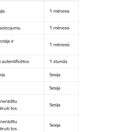
jis.
1 mēnesis
 paziņojumu.
1 mēnesis
otājs ir
1 mēnesis
 autentificētos.
1 stunda
kļa.
Sesija
Sesija
 nerādītu
Sesija
ēruši tos.
 nerādītu
Sesija
ēruši tos.