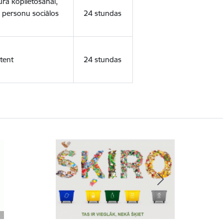
ura koplietošanai,
o personu sociālos
24 stundas
tent
24 stundas