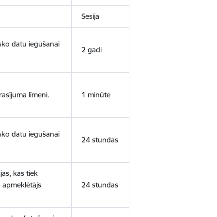
Sesija
isko datu iegūšanai
2 gadi
rasījuma līmeni.
1 minūte
isko datu iegūšanai
24 stundas
as, kas tiek
ā apmeklētājs
24 stundas