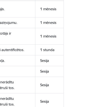
jis.
1 mēnesis
 paziņojumu.
1 mēnesis
otājs ir
1 mēnesis
 autentificētos.
1 stunda
kļa.
Sesija
Sesija
 nerādītu
Sesija
ēruši tos.
 nerādītu
Sesija
ēruši tos.