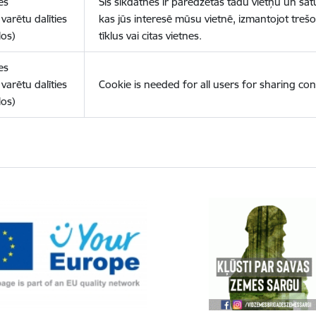
es
Šīs sīkdatnes ir paredzētas tādu vietņu un sat
varētu dalīties
kas jūs interesē mūsu vietnē, izmantojot treš
los)
tīklus vai citas vietnes.
es
varētu dalīties
Cookie is needed for all users for sharing con
los)