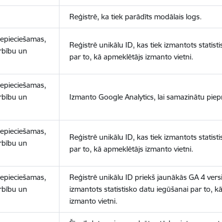
Reģistrē, ka tiek parādīts modālais logs.
nepieciešamas,
Reģistrē unikālu ID, kas tiek izmantots statist
arbību un
par to, kā apmeklētājs izmanto vietni.
nepieciešamas,
arbību un
Izmanto Google Analytics, lai samazinātu piep
nepieciešamas,
Reģistrē unikālu ID, kas tiek izmantots statist
arbību un
par to, kā apmeklētājs izmanto vietni.
nepieciešamas,
Reģistrē unikālu ID priekš jaunākās GA 4 versij
arbību un
izmantots statistisko datu iegūšanai par to, k
izmanto vietni.