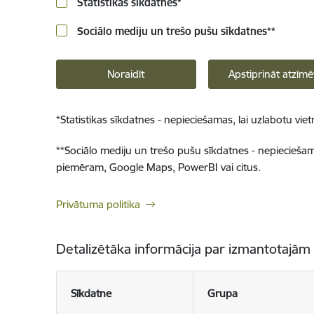
Statistikas sīkdatnes
*
Sociālo mediju un trešo pušu sīkdatnes
**
Noraidīt
Apstiprināt atzīmē
*
Statistikas sīkdatnes - nepieciešamas, lai uzlabotu v
**
Sociālo mediju un trešo pušu sīkdatnes - nepieciešamas
piemēram, Google Maps, PowerBI vai citus.
Privātuma politika
Detalizētāka informācija par izmantotajām
Sīkdatne
Grupa