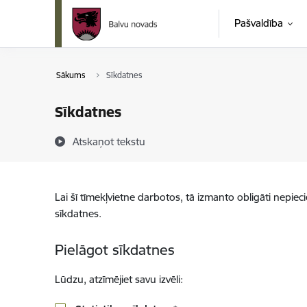
Pāriet uz lapas saturu
Pašvaldība
Sākums
Sīkdatnes
Sīkdatnes
Atskaņot tekstu
Lai šī tīmekļvietne darbotos, tā izmanto obligāti nepiec
sīkdatnes.
Pielāgot sīkdatnes
Lūdzu, atzīmējiet savu izvēli: