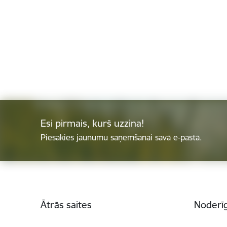
Esi pirmais, kurš uzzina!
Piesakies jaunumu saņemšanai savā e-pastā.
Kājene
Ātrās saites
Noderīg