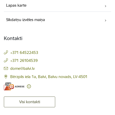
Lapas karte
Sīkdatņu izvēles maiņa
Kontakti
+371 64522453
+371 26104539
E-pasts:
dome@balvi.lv
Bērzpils iela 1a, Balvi, Balvu novads, LV-4501
Visi kontakti