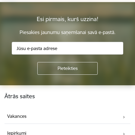
Esi pirmais, kurš uzzina!
Piesakies jaunumu saņemšanai savā e-pastā.
Kājene
Ātrās saites
Vakances
Iepirkumi