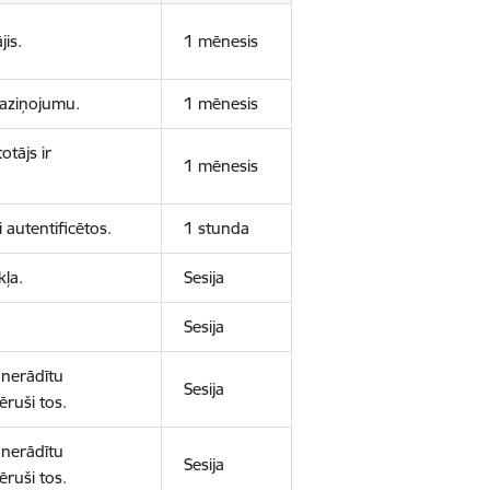
jis.
1 mēnesis
 paziņojumu.
1 mēnesis
otājs ir
1 mēnesis
 autentificētos.
1 stunda
kļa.
Sesija
Sesija
 nerādītu
Sesija
ēruši tos.
 nerādītu
Sesija
ēruši tos.