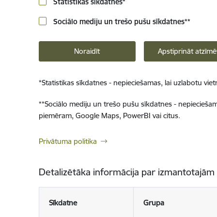
Statistikas sīkdatnes
*
Sociālo mediju un trešo pušu sīkdatnes
**
Noraidīt
Apstiprināt atzīmē
*
Statistikas sīkdatnes - nepieciešamas, lai uzlabotu v
**
Sociālo mediju un trešo pušu sīkdatnes - nepieciešamas
piemēram, Google Maps, PowerBI vai citus.
Privātuma politika
Detalizētāka informācija par izmantotajām
Sīkdatne
Grupa