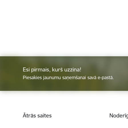
Esi pirmais, kurš uzzina!
Piesakies jaunumu saņemšanai savā e-pastā.
Kājene
Ātrās saites
Noderīg