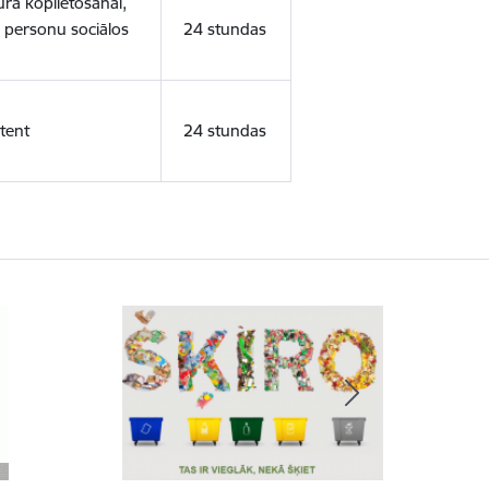
ura koplietošanai,
o personu sociālos
24 stundas
tent
24 stundas