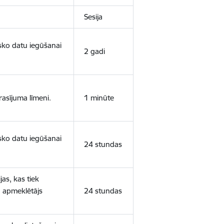
Sesija
isko datu iegūšanai
2 gadi
rasījuma līmeni.
1 minūte
isko datu iegūšanai
24 stundas
as, kas tiek
ā apmeklētājs
24 stundas