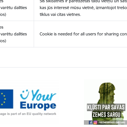
es
Šīs sīkdatnes ir paredzētas tādu vietņu un sat
varētu dalīties
kas jūs interesē mūsu vietnē, izmantojot treš
los)
tīklus vai citas vietnes.
es
varētu dalīties
Cookie is needed for all users for sharing con
los)