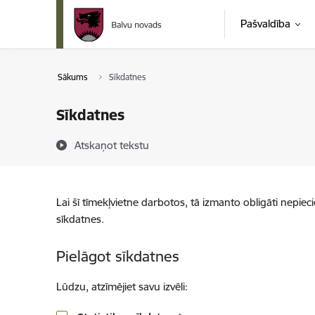
Pāriet uz lapas saturu
Pašvaldība
Sākums
Sīkdatnes
Sīkdatnes
Atskaņot tekstu
Lai šī tīmekļvietne darbotos, tā izmanto obligāti nepiec
sīkdatnes.
Pielāgot sīkdatnes
Lūdzu, atzīmējiet savu izvēli: