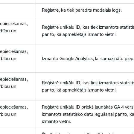
Reģistrē, ka tiek parādīts modālais logs.
nepieciešamas,
Reģistrē unikālu ID, kas tiek izmantots statist
arbību un
par to, kā apmeklētājs izmanto vietni.
nepieciešamas,
arbību un
Izmanto Google Analytics, lai samazinātu piep
nepieciešamas,
Reģistrē unikālu ID, kas tiek izmantots statist
arbību un
par to, kā apmeklētājs izmanto vietni.
nepieciešamas,
Reģistrē unikālu ID priekš jaunākās GA 4 versij
arbību un
izmantots statistisko datu iegūšanai par to, k
izmanto vietni.