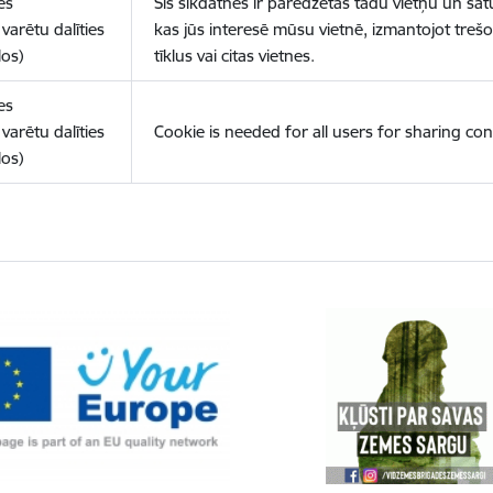
es
Šīs sīkdatnes ir paredzētas tādu vietņu un sat
varētu dalīties
kas jūs interesē mūsu vietnē, izmantojot treš
los)
tīklus vai citas vietnes.
es
varētu dalīties
Cookie is needed for all users for sharing con
los)