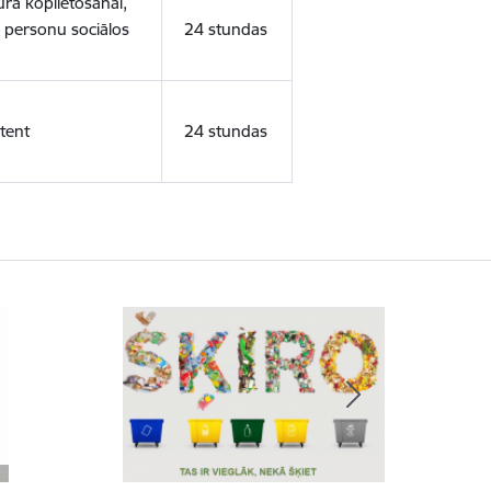
ura koplietošanai,
o personu sociālos
24 stundas
tent
24 stundas