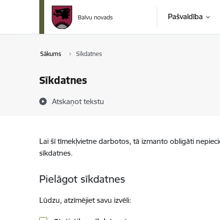
Pāriet uz lapas saturu
Pašvaldība
Sākums
Sīkdatnes
Sīkdatnes
Atskaņot tekstu
Lai šī tīmekļvietne darbotos, tā izmanto obligāti nepiec
sīkdatnes.
Pielāgot sīkdatnes
Lūdzu, atzīmējiet savu izvēli: