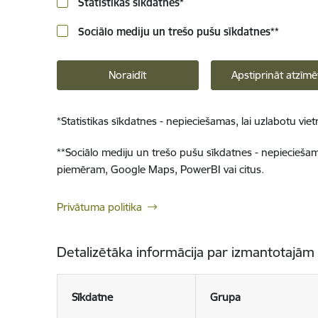
Statistikas sīkdatnes
*
Sociālo mediju un trešo pušu sīkdatnes
**
Noraidīt
Apstiprināt atzīmē
*
Statistikas sīkdatnes - nepieciešamas, lai uzlabotu v
**
Sociālo mediju un trešo pušu sīkdatnes - nepieciešamas
piemēram, Google Maps, PowerBI vai citus.
Privātuma politika
Detalizētāka informācija par izmantotajām
Sīkdatne
Grupa