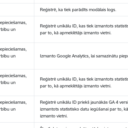
Reģistrē, ka tiek parādīts modālais logs.
nepieciešamas,
Reģistrē unikālu ID, kas tiek izmantots statist
arbību un
par to, kā apmeklētājs izmanto vietni.
nepieciešamas,
arbību un
Izmanto Google Analytics, lai samazinātu piep
nepieciešamas,
Reģistrē unikālu ID, kas tiek izmantots statist
arbību un
par to, kā apmeklētājs izmanto vietni.
nepieciešamas,
Reģistrē unikālu ID priekš jaunākās GA 4 versij
arbību un
izmantots statistisko datu iegūšanai par to, k
izmanto vietni.