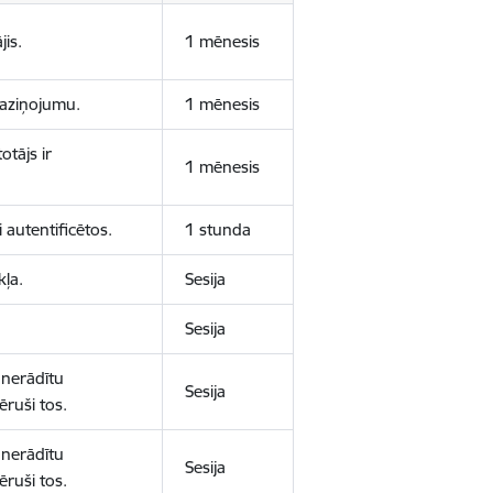
jis.
1 mēnesis
 paziņojumu.
1 mēnesis
otājs ir
1 mēnesis
 autentificētos.
1 stunda
kļa.
Sesija
Sesija
 nerādītu
Sesija
ēruši tos.
 nerādītu
Sesija
ēruši tos.