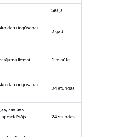
Sesija
isko datu iegūšanai
2 gadi
rasījuma līmeni.
1 minūte
isko datu iegūšanai
24 stundas
as, kas tiek
ā apmeklētājs
24 stundas