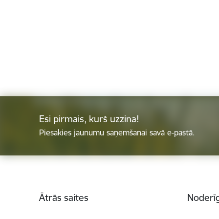
Esi pirmais, kurš uzzina!
Piesakies jaunumu saņemšanai savā e-pastā.
Kājene
Ātrās saites
Noderīg