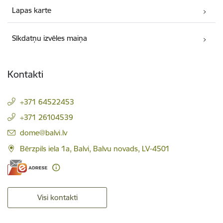
Lapas karte
Sīkdatņu izvēles maiņa
Kontakti
+371 64522453
+371 26104539
E-pasts:
dome@balvi.lv
Bērzpils iela 1a, Balvi, Balvu novads, LV-4501
Visi kontakti