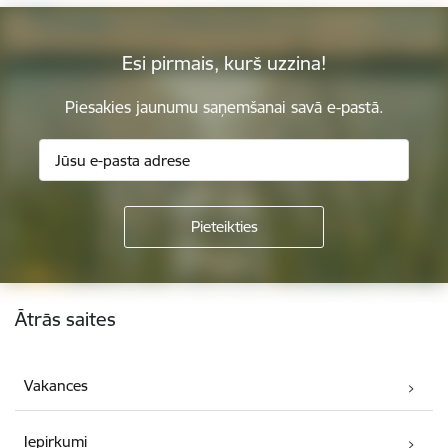
Esi pirmais, kurš uzzina!
Piesakies jaunumu saņemšanai savā e-pastā.
Kājene
Ātrās saites
Vakances
Iepirkumi