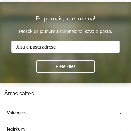
Esi pirmais, kurš uzzina!
Piesakies jaunumu saņemšanai savā e-pastā.
Kājene
Ātrās saites
Vakances
Iepirkumi