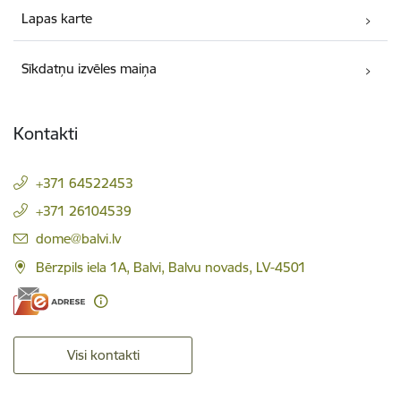
Lapas karte
Sīkdatņu izvēles maiņa
Kontakti
+371 64522453
+371 26104539
E-pasts:
dome@balvi.lv
Bērzpils iela 1A, Balvi, Balvu novads, LV-4501
Visi kontakti