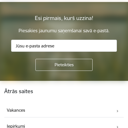
Esi pirmais, kurš uzzina!
Piesakies jaunumu saņemšanai savā e-pastā.
Kājene
Ātrās saites
Vakances
Iepirkumi