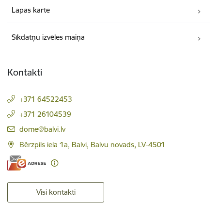
Lapas karte
Sīkdatņu izvēles maiņa
Kontakti
+371 64522453
+371 26104539
E-pasts:
dome@balvi.lv
Bērzpils iela 1a, Balvi, Balvu novads, LV-4501
Visi kontakti