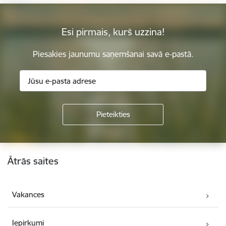
Esi pirmais, kurš uzzina!
Piesakies jaunumu saņemšanai savā e-pastā.
Kājene
Ātrās saites
Vakances
Iepirkumi