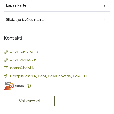
Lapas karte
Sīkdatņu izvēles maiņa
Kontakti
+371 64522453
+371 26104539
E-pasts:
dome@balvi.lv
Bērzpils iela 1A, Balvi, Balvu novads, LV-4501
Visi kontakti