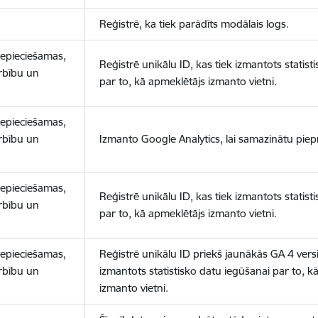
Reģistrē, ka tiek parādīts modālais logs.
nepieciešamas,
Reģistrē unikālu ID, kas tiek izmantots statist
arbību un
par to, kā apmeklētājs izmanto vietni.
nepieciešamas,
arbību un
Izmanto Google Analytics, lai samazinātu piep
nepieciešamas,
Reģistrē unikālu ID, kas tiek izmantots statist
arbību un
par to, kā apmeklētājs izmanto vietni.
nepieciešamas,
Reģistrē unikālu ID priekš jaunākās GA 4 versij
arbību un
izmantots statistisko datu iegūšanai par to, k
izmanto vietni.