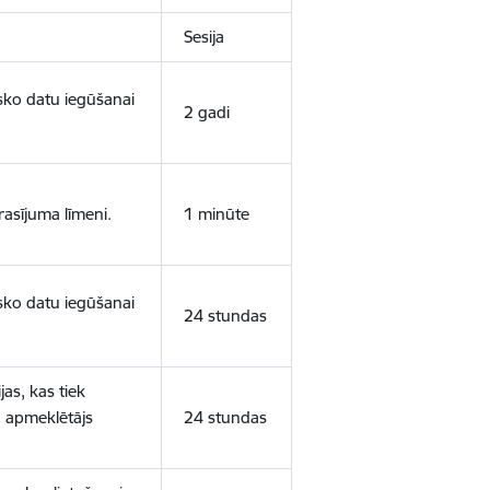
Sesija
isko datu iegūšanai
2 gadi
rasījuma līmeni.
1 minūte
isko datu iegūšanai
24 stundas
as, kas tiek
ā apmeklētājs
24 stundas