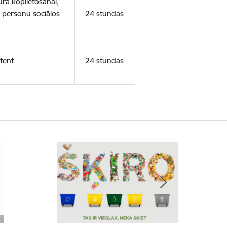
ura koplietošanai,
o personu sociālos
24 stundas
tent
24 stundas