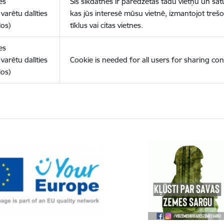
es
Šīs sīkdatnes ir paredzētas tādu vietņu un sat
varētu dalīties
kas jūs interesē mūsu vietnē, izmantojot treš
los)
tīklus vai citas vietnes.
es
varētu dalīties
Cookie is needed for all users for sharing con
los)