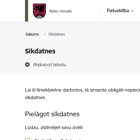
Pāriet uz lapas saturu
Pašvaldība
Sākums
Sīkdatnes
Sīkdatnes
Atskaņot tekstu
Lai šī tīmekļvietne darbotos, tā izmanto obligāti nepiec
sīkdatnes.
Pielāgot sīkdatnes
Lūdzu, atzīmējiet savu izvēli: