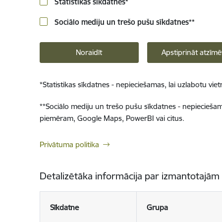
Statistikas sīkdatnes
*
Sociālo mediju un trešo pušu sīkdatnes
**
Noraidīt
Apstiprināt atzīmē
*
Statistikas sīkdatnes - nepieciešamas, lai uzlabotu v
**
Sociālo mediju un trešo pušu sīkdatnes - nepieciešamas
piemēram, Google Maps, PowerBI vai citus.
Privātuma politika
Detalizētāka informācija par izmantotajām
Sīkdatne
Grupa