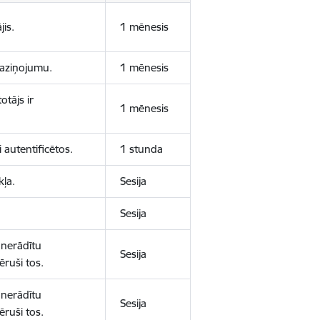
jis.
1 mēnesis
 paziņojumu.
1 mēnesis
otājs ir
1 mēnesis
 autentificētos.
1 stunda
kļa.
Sesija
Sesija
 nerādītu
Sesija
ēruši tos.
 nerādītu
Sesija
ēruši tos.