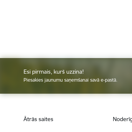
Esi pirmais, kurš uzzina!
Piesakies jaunumu saņemšanai savā e-pastā.
Kājene
Ātrās saites
Noderīg