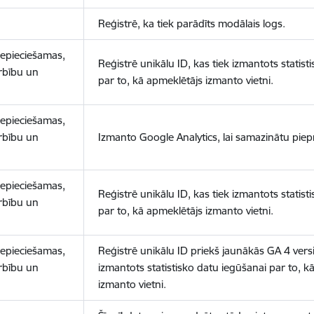
Reģistrē, ka tiek parādīts modālais logs.
nepieciešamas,
Reģistrē unikālu ID, kas tiek izmantots statist
arbību un
par to, kā apmeklētājs izmanto vietni.
nepieciešamas,
arbību un
Izmanto Google Analytics, lai samazinātu piep
nepieciešamas,
Reģistrē unikālu ID, kas tiek izmantots statist
arbību un
par to, kā apmeklētājs izmanto vietni.
nepieciešamas,
Reģistrē unikālu ID priekš jaunākās GA 4 versij
arbību un
izmantots statistisko datu iegūšanai par to, k
izmanto vietni.