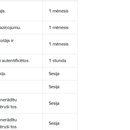
jis.
1 mēnesis
 paziņojumu.
1 mēnesis
otājs ir
1 mēnesis
 autentificētos.
1 stunda
kļa.
Sesija
Sesija
 nerādītu
Sesija
ēruši tos.
 nerādītu
Sesija
ēruši tos.