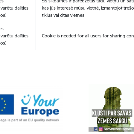
es
Šīs sīkdatnes ir paredzētas tādu vietņu un sat
varētu dalīties
kas jūs interesē mūsu vietnē, izmantojot treš
los)
tīklus vai citas vietnes.
es
varētu dalīties
Cookie is needed for all users for sharing con
los)