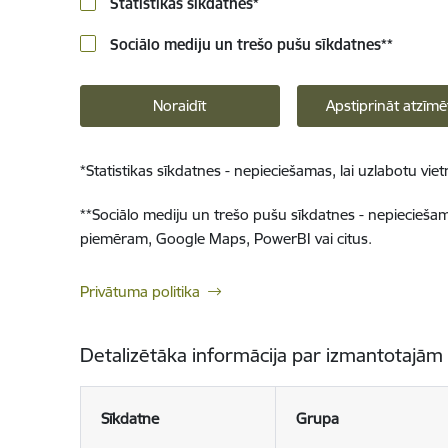
Statistikas sīkdatnes
*
Sociālo mediju un trešo pušu sīkdatnes
**
Noraidīt
Apstiprināt atzīmē
*
Statistikas sīkdatnes - nepieciešamas, lai uzlabotu v
**
Sociālo mediju un trešo pušu sīkdatnes - nepieciešamas
piemēram, Google Maps, PowerBI vai citus.
Privātuma politika
Detalizētāka informācija par izmantotajām
Sīkdatne
Grupa