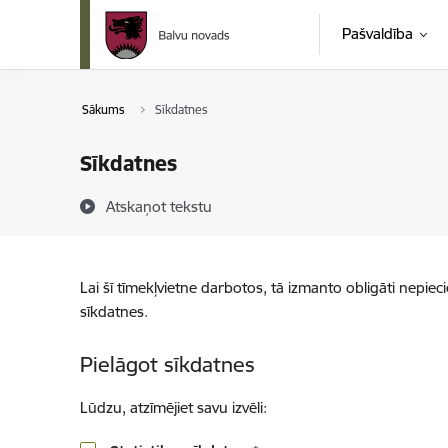
Pāriet uz lapas saturu
Pašvaldība
Sākums
Sīkdatnes
Sīkdatnes
Atskaņot tekstu
Lai šī tīmekļvietne darbotos, tā izmanto obligāti nepiec
sīkdatnes.
Pielāgot sīkdatnes
Lūdzu, atzīmējiet savu izvēli: