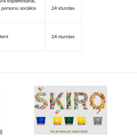
ura koplietošanai,
o personu sociālos
24 stundas
tent
24 stundas