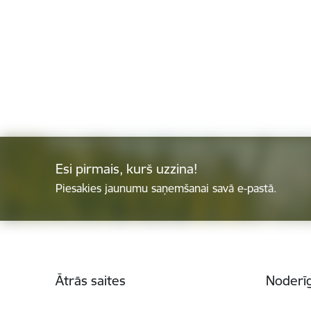
Esi pirmais, kurš uzzina!
Piesakies jaunumu saņemšanai savā e-pastā.
Kājene
Ātrās saites
Noderīg