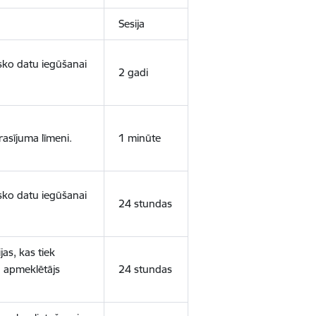
Sesija
isko datu iegūšanai
2 gadi
rasījuma līmeni.
1 minūte
isko datu iegūšanai
24 stundas
as, kas tiek
ā apmeklētājs
24 stundas