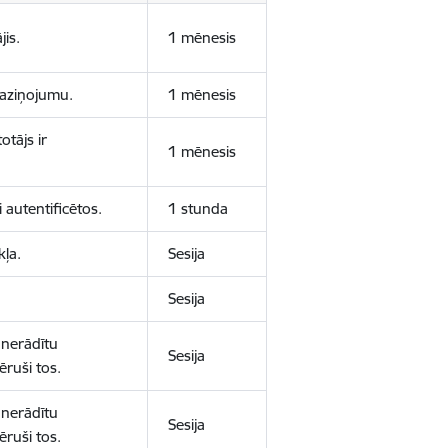
jis.
1 mēnesis
 paziņojumu.
1 mēnesis
otājs ir
1 mēnesis
 autentificētos.
1 stunda
kļa.
Sesija
Sesija
 nerādītu
Sesija
ēruši tos.
 nerādītu
Sesija
ēruši tos.