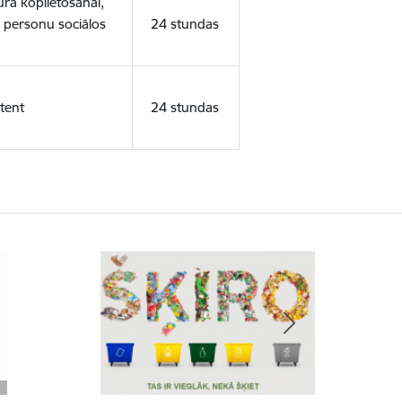
ura koplietošanai,
o personu sociālos
24 stundas
tent
24 stundas