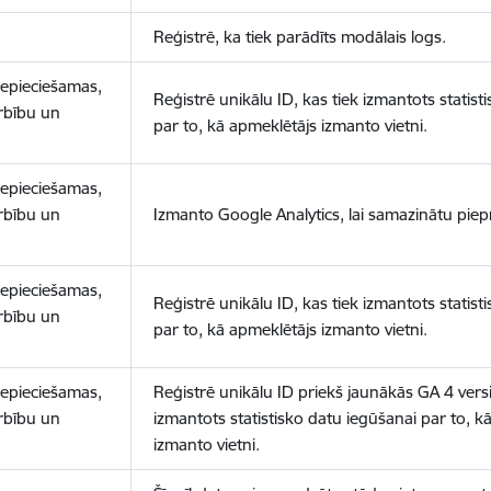
Reģistrē, ka tiek parādīts modālais logs.
nepieciešamas,
Reģistrē unikālu ID, kas tiek izmantots statist
arbību un
par to, kā apmeklētājs izmanto vietni.
nepieciešamas,
arbību un
Izmanto Google Analytics, lai samazinātu piep
nepieciešamas,
Reģistrē unikālu ID, kas tiek izmantots statist
arbību un
par to, kā apmeklētājs izmanto vietni.
nepieciešamas,
Reģistrē unikālu ID priekš jaunākās GA 4 versij
arbību un
izmantots statistisko datu iegūšanai par to, k
izmanto vietni.