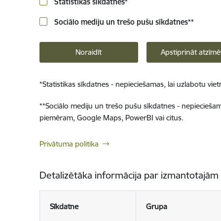
Statistikas sīkdatnes
*
Sociālo mediju un trešo pušu sīkdatnes
**
Noraidīt
Apstiprināt atzīmē
*
Statistikas sīkdatnes - nepieciešamas, lai uzlabotu v
**
Sociālo mediju un trešo pušu sīkdatnes - nepieciešamas
piemēram, Google Maps, PowerBI vai citus.
Privātuma politika
Detalizētāka informācija par izmantotajām
Sīkdatne
Grupa