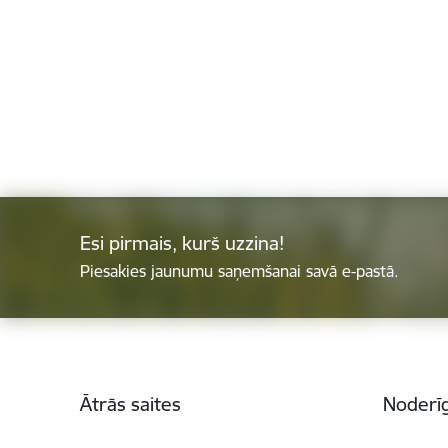
Esi pirmais, kurš uzzina!
Piesakies jaunumu saņemšanai savā e-pastā.
Kājene
Ātrās saites
Noderīg