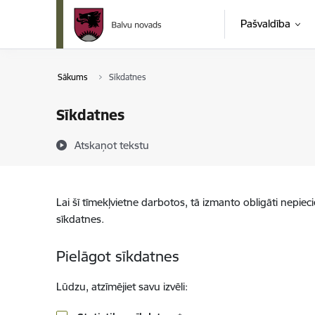
Pāriet uz lapas saturu
Pašvaldība
Sākums
Sīkdatnes
Sīkdatnes
Atskaņot tekstu
Lai šī tīmekļvietne darbotos, tā izmanto obligāti nepiec
sīkdatnes.
Pielāgot sīkdatnes
Lūdzu, atzīmējiet savu izvēli: