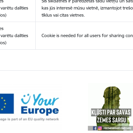
es
Šīs sīkdatnes ir paredzētas tādu vietņu un sat
varētu dalīties
kas jūs interesē mūsu vietnē, izmantojot treš
los)
tīklus vai citas vietnes.
es
varētu dalīties
Cookie is needed for all users for sharing con
los)