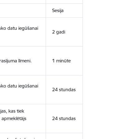
Sesija
isko datu iegūšanai
2 gadi
rasījuma līmeni.
1 minūte
isko datu iegūšanai
24 stundas
as, kas tiek
ā apmeklētājs
24 stundas