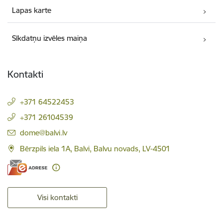
Lapas karte
Sīkdatņu izvēles maiņa
Kontakti
+371 64522453
+371 26104539
E-pasts:
dome@balvi.lv
Bērzpils iela 1A, Balvi, Balvu novads, LV-4501
Visi kontakti