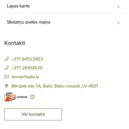
Lapas karte
Sīkdatņu izvēles maiņa
Kontakti
+371 64522453
+371 26104539
E-pasts:
dome@balvi.lv
Bērzpils iela 1A, Balvi, Balvu novads, LV-4501
Visi kontakti