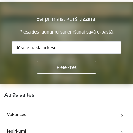
Esi pirmais, kurš uzzina!
Piesakies jaunumu saņemšanai savā e-pastā.
Kājene
Ātrās saites
Vakances
Iepirkumi