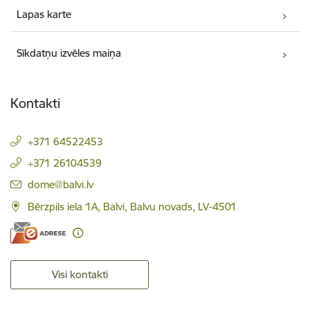
Lapas karte
Sīkdatņu izvēles maiņa
Kontakti
+371 64522453
+371 26104539
E-pasts:
dome@balvi.lv
Bērzpils iela 1A, Balvi, Balvu novads, LV-4501
Visi kontakti