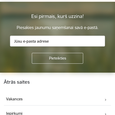
Esi pirmais, kurš uzzina!
Piesakies jaunumu saņemšanai savā e-pastā.
Kājene
Ātrās saites
Vakances
Iepirkumi