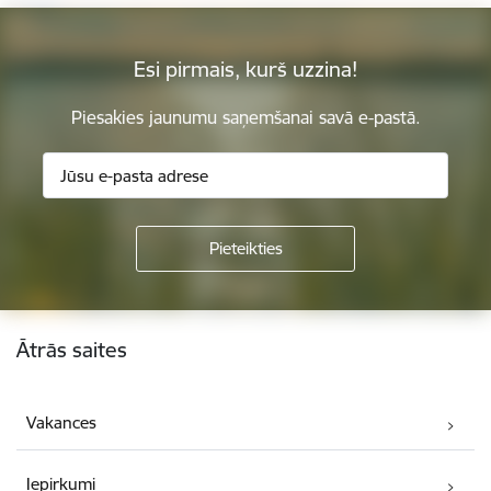
Esi pirmais, kurš uzzina!
Piesakies jaunumu saņemšanai savā e-pastā.
Kājene
Ātrās saites
Vakances
Iepirkumi