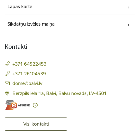
Lapas karte
Sīkdatņu izvēles maiņa
Kontakti
+371 64522453
+371 26104539
E-pasts:
dome@balvi.lv
Bērzpils iela 1a, Balvi, Balvu novads, LV-4501
Visi kontakti