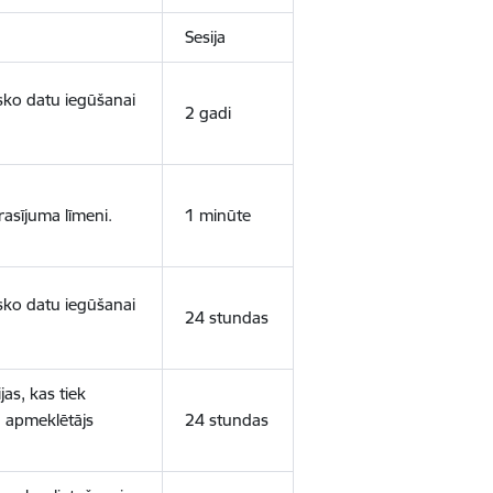
Sesija
isko datu iegūšanai
2 gadi
rasījuma līmeni.
1 minūte
isko datu iegūšanai
24 stundas
as, kas tiek
ā apmeklētājs
24 stundas