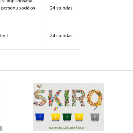
ura koplietošanai,
o personu sociālos
24 stundas
tent
24 stundas