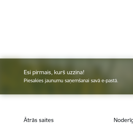
Esi pirmais, kurš uzzina!
Piesakies jaunumu saņemšanai savā e-pastā.
Kājene
Ātrās saites
Noderīg