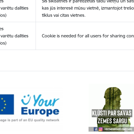
es
Šīs sīkdatnes ir paredzētas tādu vietņu un sat
varētu dalīties
kas jūs interesē mūsu vietnē, izmantojot treš
los)
tīklus vai citas vietnes.
es
varētu dalīties
Cookie is needed for all users for sharing con
los)