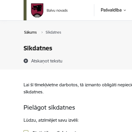
Pāriet uz lapas saturu
Pašvaldība
Sākums
Sīkdatnes
Sīkdatnes
Atskaņot tekstu
Lai šī tīmekļvietne darbotos, tā izmanto obligāti nepiec
sīkdatnes.
Pielāgot sīkdatnes
Lūdzu, atzīmējiet savu izvēli: