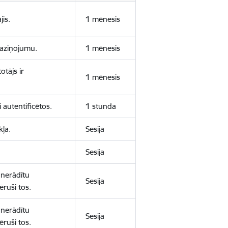
jis.
1 mēnesis
 paziņojumu.
1 mēnesis
otājs ir
1 mēnesis
 autentificētos.
1 stunda
kļa.
Sesija
Sesija
 nerādītu
Sesija
ēruši tos.
 nerādītu
Sesija
ēruši tos.