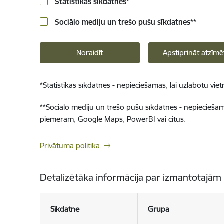
Statistikas sīkdatnes
*
Sociālo mediju un trešo pušu sīkdatnes
**
Noraidīt
Apstiprināt atzīmē
*
Statistikas sīkdatnes - nepieciešamas, lai uzlabotu v
**
Sociālo mediju un trešo pušu sīkdatnes - nepieciešamas
piemēram, Google Maps, PowerBI vai citus.
Privātuma politika
Detalizētāka informācija par izmantotajām
Sīkdatne
Grupa