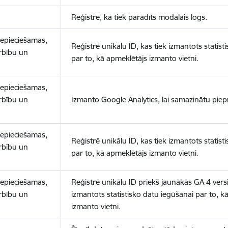
Reģistrē, ka tiek parādīts modālais logs.
nepieciešamas,
Reģistrē unikālu ID, kas tiek izmantots statist
arbību un
par to, kā apmeklētājs izmanto vietni.
nepieciešamas,
arbību un
Izmanto Google Analytics, lai samazinātu piep
nepieciešamas,
Reģistrē unikālu ID, kas tiek izmantots statist
arbību un
par to, kā apmeklētājs izmanto vietni.
nepieciešamas,
Reģistrē unikālu ID priekš jaunākās GA 4 versij
arbību un
izmantots statistisko datu iegūšanai par to, k
izmanto vietni.