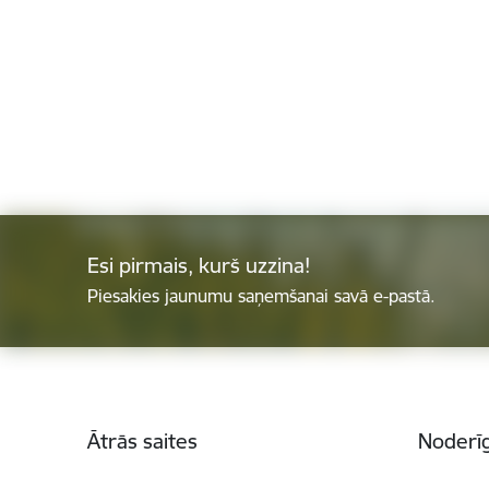
Esi pirmais, kurš uzzina!
Piesakies jaunumu saņemšanai savā e-pastā.
Kājene
Ātrās saites
Noderīg