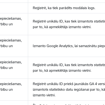
Reģistrē, ka tiek parādīts modālais logs.
nepieciešamas,
Reģistrē unikālu ID, kas tiek izmantots statist
arbību un
par to, kā apmeklētājs izmanto vietni.
nepieciešamas,
arbību un
Izmanto Google Analytics, lai samazinātu piep
nepieciešamas,
Reģistrē unikālu ID, kas tiek izmantots statist
arbību un
par to, kā apmeklētājs izmanto vietni.
nepieciešamas,
Reģistrē unikālu ID priekš jaunākās GA 4 versij
arbību un
izmantots statistisko datu iegūšanai par to, k
izmanto vietni.