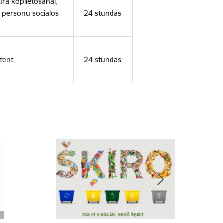
ura koplietošanai,
o personu sociālos
24 stundas
tent
24 stundas