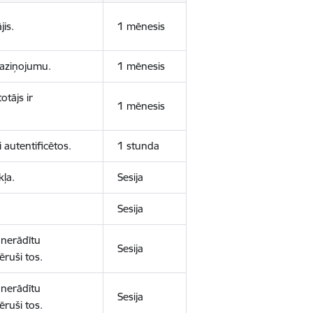
jis.
1 mēnesis
 paziņojumu.
1 mēnesis
otājs ir
1 mēnesis
 autentificētos.
1 stunda
kļa.
Sesija
Sesija
 nerādītu
Sesija
ēruši tos.
 nerādītu
Sesija
ēruši tos.