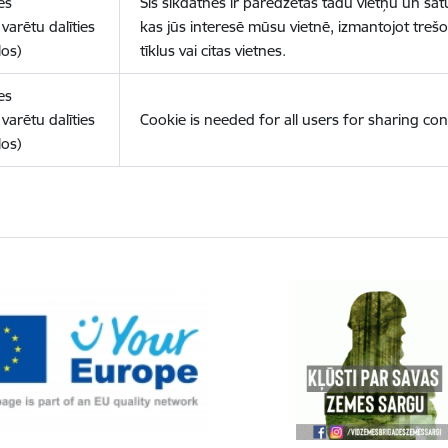
es
Šīs sīkdatnes ir paredzētas tādu vietņu un sat
varētu dalīties
kas jūs interesē mūsu vietnē, izmantojot treš
los)
tīklus vai citas vietnes.
es
varētu dalīties
Cookie is needed for all users for sharing con
los)