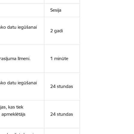
Sesija
isko datu iegūšanai
2 gadi
rasījuma līmeni.
1 minūte
isko datu iegūšanai
24 stundas
as, kas tiek
ā apmeklētājs
24 stundas