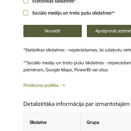
Statistikas sīkdatnes
*
Sociālo mediju un trešo pušu sīkdatnes
**
Noraidīt
Apstiprināt atzīmē
*
Statistikas sīkdatnes - nepieciešamas, lai uzlabotu v
**
Sociālo mediju un trešo pušu sīkdatnes - nepieciešamas
piemēram, Google Maps, PowerBI vai citus.
Privātuma politika
Detalizētāka informācija par izmantotajām
Sīkdatne
Grupa