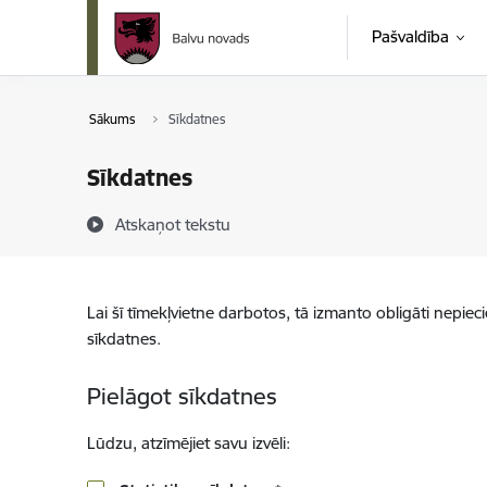
Pāriet uz lapas saturu
Pašvaldība
Sākums
Sīkdatnes
Sīkdatnes
Atskaņot tekstu
Lai šī tīmekļvietne darbotos, tā izmanto obligāti nepiec
sīkdatnes.
Pielāgot sīkdatnes
Lūdzu, atzīmējiet savu izvēli: