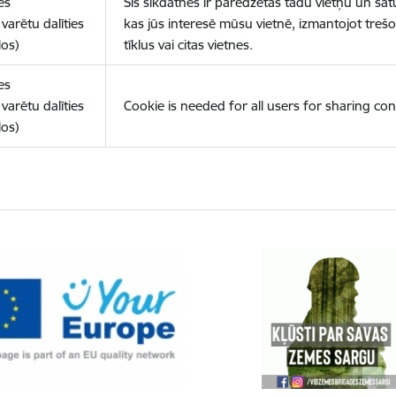
es
Šīs sīkdatnes ir paredzētas tādu vietņu un sat
varētu dalīties
kas jūs interesē mūsu vietnē, izmantojot treš
los)
tīklus vai citas vietnes.
es
varētu dalīties
Cookie is needed for all users for sharing con
los)