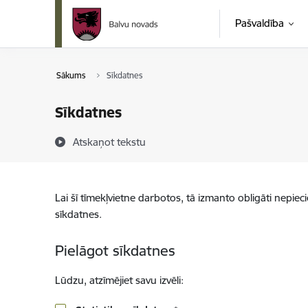
Pāriet uz lapas saturu
Pašvaldība
Sākums
Sīkdatnes
Sīkdatnes
Atskaņot tekstu
Lai šī tīmekļvietne darbotos, tā izmanto obligāti nepiec
sīkdatnes.
Pielāgot sīkdatnes
Lūdzu, atzīmējiet savu izvēli: