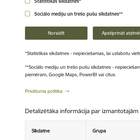
Statistikas sīkdatnes
*
Sociālo mediju un trešo pušu sīkdatnes
**
Noraidīt
Apstiprināt atzīmē
*
Statistikas sīkdatnes - nepieciešamas, lai uzlabotu v
**
Sociālo mediju un trešo pušu sīkdatnes - nepieciešamas
piemēram, Google Maps, PowerBI vai citus.
Privātuma politika
Detalizētāka informācija par izmantotajām
Sīkdatne
Grupa