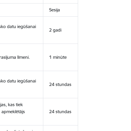
Sesija
isko datu iegūšanai
2 gadi
rasījuma līmeni.
1 minūte
isko datu iegūšanai
24 stundas
as, kas tiek
ā apmeklētājs
24 stundas