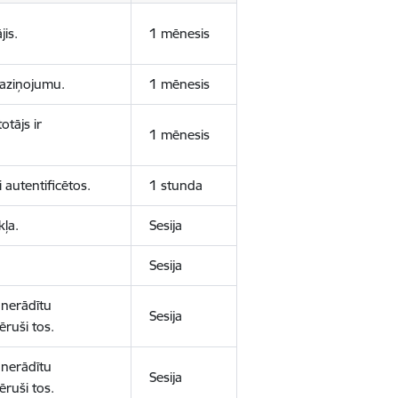
jis.
1 mēnesis
 paziņojumu.
1 mēnesis
otājs ir
1 mēnesis
 autentificētos.
1 stunda
kļa.
Sesija
Sesija
 nerādītu
Sesija
ēruši tos.
 nerādītu
Sesija
ēruši tos.