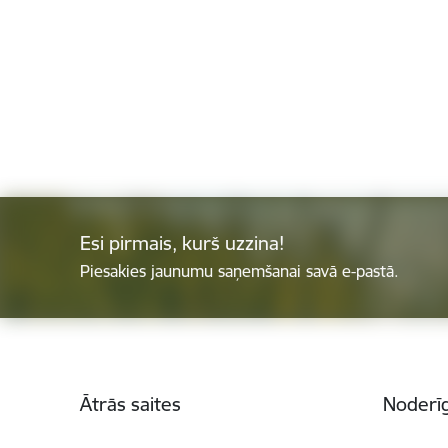
Esi pirmais, kurš uzzina!
Piesakies jaunumu saņemšanai savā e-pastā.
Kājene
Ātrās saites
Noderīg