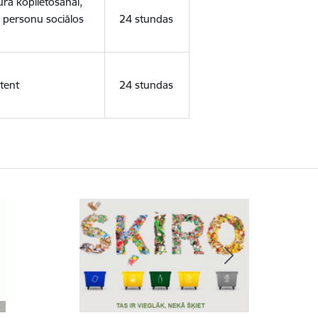
ura koplietošanai,
o personu sociālos
24 stundas
tent
24 stundas