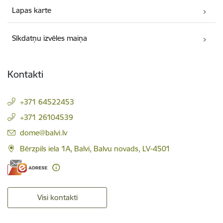
Lapas karte
Sīkdatņu izvēles maiņa
Kontakti
+371 64522453
+371 26104539
E-pasts:
dome@balvi.lv
Bērzpils iela 1A, Balvi, Balvu novads, LV-4501
Visi kontakti