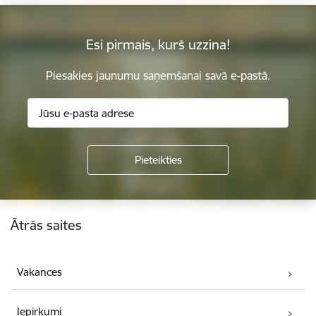
Esi pirmais, kurš uzzina!
Piesakies jaunumu saņemšanai savā e-pastā.
Kājene
Ātrās saites
Vakances
Iepirkumi