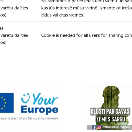
es
Šīs sīkdatnes ir paredzētas tādu vietņu un sat
varētu dalīties
kas jūs interesē mūsu vietnē, izmantojot treš
los)
tīklus vai citas vietnes.
es
varētu dalīties
Cookie is needed for all users for sharing con
los)