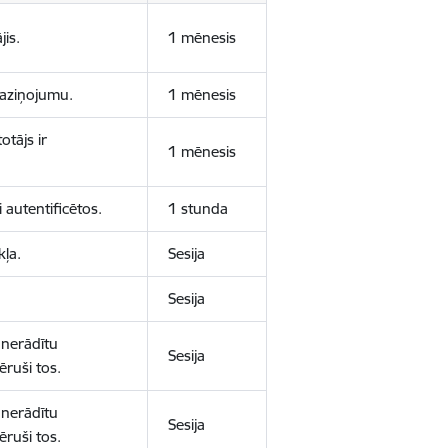
jis.
1 mēnesis
 paziņojumu.
1 mēnesis
otājs ir
1 mēnesis
 autentificētos.
1 stunda
kļa.
Sesija
Sesija
 nerādītu
Sesija
ēruši tos.
 nerādītu
Sesija
ēruši tos.