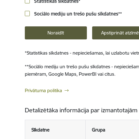
Statistikas sīkdatnes
*
Sociālo mediju un trešo pušu sīkdatnes
**
Noraidīt
Apstiprināt atzīmē
*
Statistikas sīkdatnes - nepieciešamas, lai uzlabotu v
**
Sociālo mediju un trešo pušu sīkdatnes - nepieciešamas
piemēram, Google Maps, PowerBI vai citus.
Privātuma politika
Detalizētāka informācija par izmantotajām
Sīkdatne
Grupa