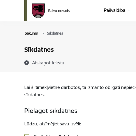
Pāriet uz lapas saturu
Pašvaldība
Sākums
Sīkdatnes
Sīkdatnes
Atskaņot tekstu
Lai šī tīmekļvietne darbotos, tā izmanto obligāti nepiec
sīkdatnes.
Pielāgot sīkdatnes
Lūdzu, atzīmējiet savu izvēli: