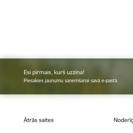
Esi pirmais, kurš uzzina!
Piesakies jaunumu saņemšanai savā e-pastā.
Kājene
Ātrās saites
Noderīg