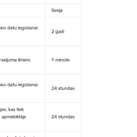
Sesija
isko datu iegūšanai
2 gadi
rasījuma līmeni.
1 minūte
isko datu iegūšanai
24 stundas
as, kas tiek
ā apmeklētājs
24 stundas