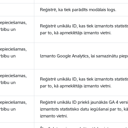
Reģistrē, ka tiek parādīts modālais logs.
nepieciešamas,
Reģistrē unikālu ID, kas tiek izmantots statist
arbību un
par to, kā apmeklētājs izmanto vietni.
nepieciešamas,
arbību un
Izmanto Google Analytics, lai samazinātu piep
nepieciešamas,
Reģistrē unikālu ID, kas tiek izmantots statist
arbību un
par to, kā apmeklētājs izmanto vietni.
nepieciešamas,
Reģistrē unikālu ID priekš jaunākās GA 4 versij
arbību un
izmantots statistisko datu iegūšanai par to, k
izmanto vietni.