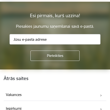
Esi pirmais, kurš uzzina!
Piesakies jaunumu saņemšanai savā e-pastā.
Kājene
Ātrās saites
Vakances
Iepirkumi