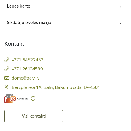
Lapas karte
Sīkdatņu izvēles maiņa
Kontakti
+371 64522453
+371 26104539
E-pasts:
dome@balvi.lv
Bērzpils iela 1A, Balvi, Balvu novads, LV-4501
Visi kontakti