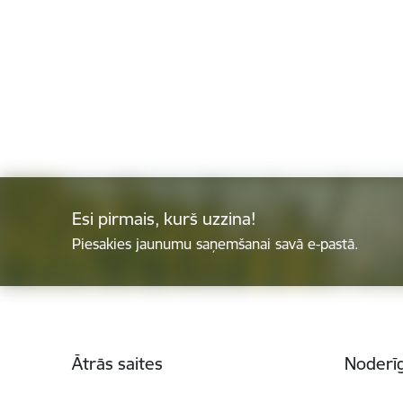
Esi pirmais, kurš uzzina!
Piesakies jaunumu saņemšanai savā e-pastā.
Kājene
Ātrās saites
Noderīg