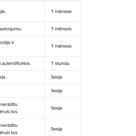
jis.
1 mēnesis
 paziņojumu.
1 mēnesis
otājs ir
1 mēnesis
 autentificētos.
1 stunda
kļa.
Sesija
Sesija
 nerādītu
Sesija
ēruši tos.
 nerādītu
Sesija
ēruši tos.