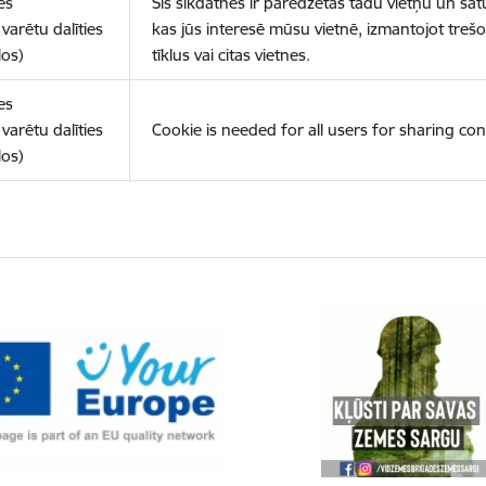
es
Šīs sīkdatnes ir paredzētas tādu vietņu un sat
varētu dalīties
kas jūs interesē mūsu vietnē, izmantojot treš
los)
tīklus vai citas vietnes.
es
varētu dalīties
Cookie is needed for all users for sharing con
los)