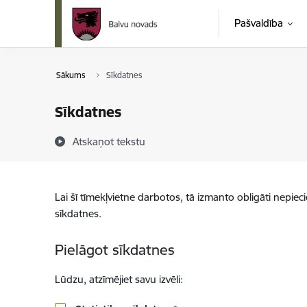
Pāriet uz lapas saturu
Pašvaldība
Sākums
Sīkdatnes
Sīkdatnes
Atskaņot tekstu
Lai šī tīmekļvietne darbotos, tā izmanto obligāti nepiec
sīkdatnes.
Pielāgot sīkdatnes
Lūdzu, atzīmējiet savu izvēli: