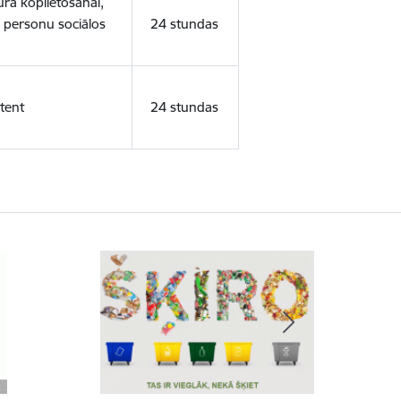
ura koplietošanai,
o personu sociālos
24 stundas
tent
24 stundas