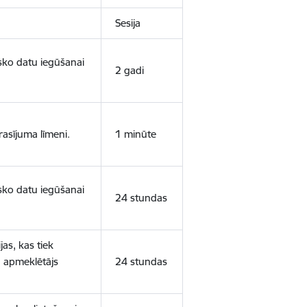
Sesija
isko datu iegūšanai
2 gadi
rasījuma līmeni.
1 minūte
isko datu iegūšanai
24 stundas
as, kas tiek
ā apmeklētājs
24 stundas