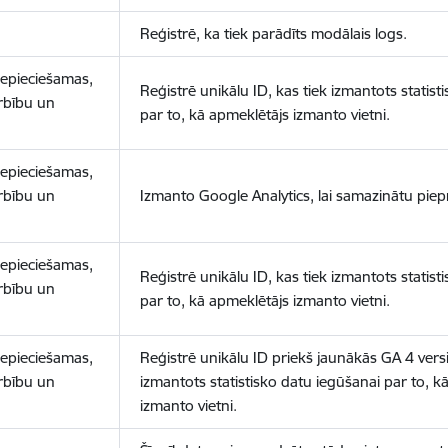
Reģistrē, ka tiek parādīts modālais logs.
nepieciešamas,
Reģistrē unikālu ID, kas tiek izmantots statist
arbību un
par to, kā apmeklētājs izmanto vietni.
nepieciešamas,
arbību un
Izmanto Google Analytics, lai samazinātu piep
nepieciešamas,
Reģistrē unikālu ID, kas tiek izmantots statist
arbību un
par to, kā apmeklētājs izmanto vietni.
nepieciešamas,
Reģistrē unikālu ID priekš jaunākās GA 4 versij
arbību un
izmantots statistisko datu iegūšanai par to, k
izmanto vietni.