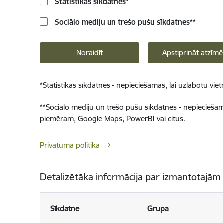
Statistikas sīkdatnes
*
Sociālo mediju un trešo pušu sīkdatnes
**
Noraidīt
Apstiprināt atzīmē
*
Statistikas sīkdatnes - nepieciešamas, lai uzlabotu v
**
Sociālo mediju un trešo pušu sīkdatnes - nepieciešamas
piemēram, Google Maps, PowerBI vai citus.
Privātuma politika
Detalizētāka informācija par izmantotajām
Sīkdatne
Grupa