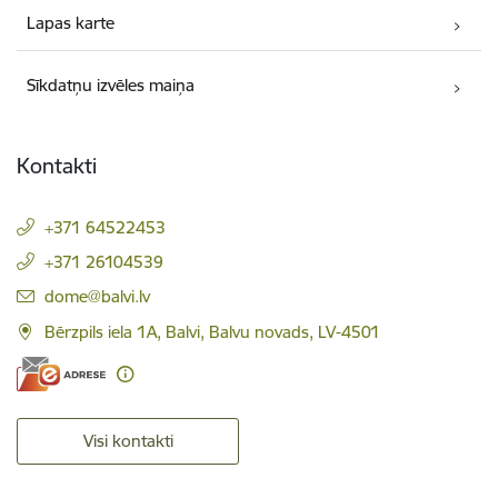
Lapas karte
Sīkdatņu izvēles maiņa
Kontakti
+371 64522453
+371 26104539
E-pasts:
dome@balvi.lv
Bērzpils iela 1A, Balvi, Balvu novads, LV-4501
Visi kontakti