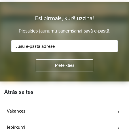
Esi pirmais, kurš uzzina!
Piesakies jaunumu saņemšanai savā e-pastā.
Kājene
Ātrās saites
Vakances
Iepirkumi