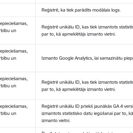
Reģistrē, ka tiek parādīts modālais logs.
nepieciešamas,
Reģistrē unikālu ID, kas tiek izmantots statist
arbību un
par to, kā apmeklētājs izmanto vietni.
nepieciešamas,
arbību un
Izmanto Google Analytics, lai samazinātu piep
nepieciešamas,
Reģistrē unikālu ID, kas tiek izmantots statist
arbību un
par to, kā apmeklētājs izmanto vietni.
nepieciešamas,
Reģistrē unikālu ID priekš jaunākās GA 4 versij
arbību un
izmantots statistisko datu iegūšanai par to, k
izmanto vietni.