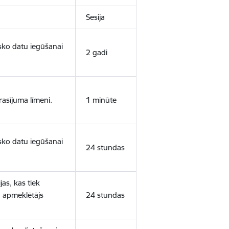
Sesija
isko datu iegūšanai
2 gadi
rasījuma līmeni.
1 minūte
isko datu iegūšanai
24 stundas
as, kas tiek
ā apmeklētājs
24 stundas