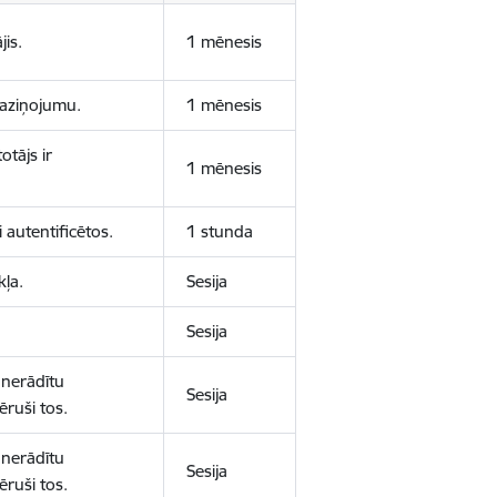
jis.
1 mēnesis
 paziņojumu.
1 mēnesis
otājs ir
1 mēnesis
 autentificētos.
1 stunda
kļa.
Sesija
Sesija
 nerādītu
Sesija
ēruši tos.
 nerādītu
Sesija
ēruši tos.