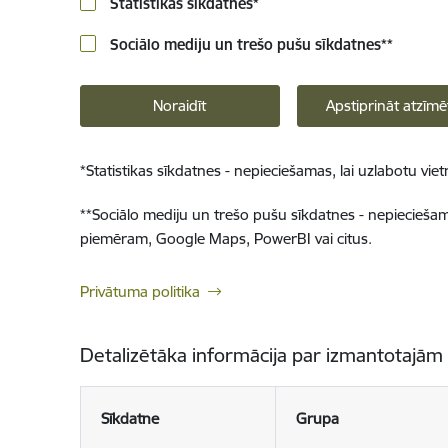
Statistikas sīkdatnes
*
Sociālo mediju un trešo pušu sīkdatnes
**
Noraidīt
Apstiprināt atzīmē
*
Statistikas sīkdatnes - nepieciešamas, lai uzlabotu v
**
Sociālo mediju un trešo pušu sīkdatnes - nepieciešamas
piemēram, Google Maps, PowerBI vai citus.
Privātuma politika
Detalizētāka informācija par izmantotajām
Sīkdatne
Grupa