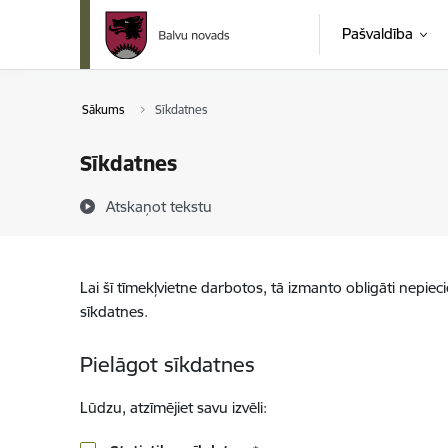
Pāriet uz lapas saturu
Pašvaldība
Sākums
Sīkdatnes
Sīkdatnes
Atskaņot tekstu
Lai šī tīmekļvietne darbotos, tā izmanto obligāti nepiec
sīkdatnes.
Pielāgot sīkdatnes
Lūdzu, atzīmējiet savu izvēli: