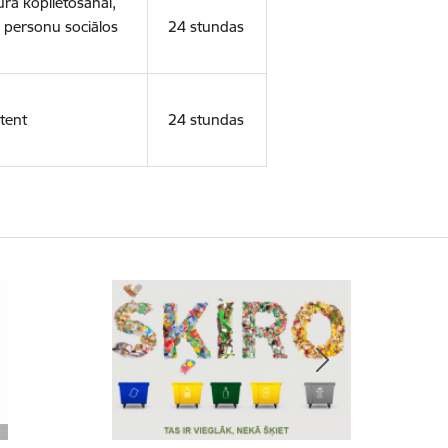
ura koplietošanai,
o personu sociālos
24 stundas
tent
24 stundas