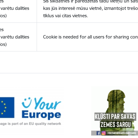
es
Šīs sīkdatnes ir paredzētas tādu vietņu un sat
varētu dalīties
kas jūs interesē mūsu vietnē, izmantojot treš
los)
tīklus vai citas vietnes.
es
varētu dalīties
Cookie is needed for all users for sharing con
los)