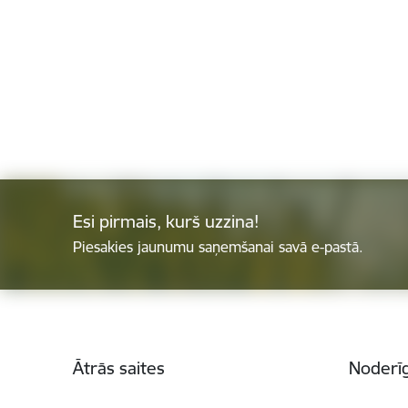
Esi pirmais, kurš uzzina!
Piesakies jaunumu saņemšanai savā e-pastā.
Kājene
Ātrās saites
Noderīg