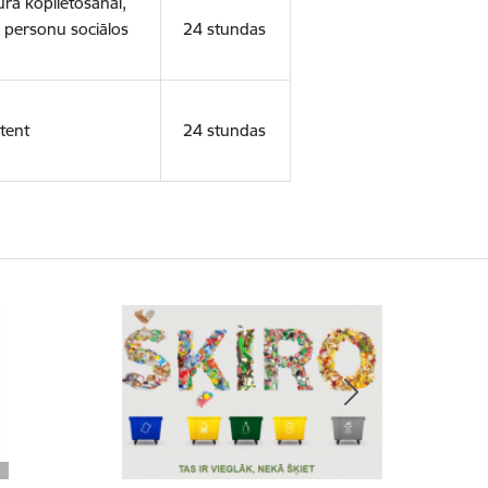
ura koplietošanai,
o personu sociālos
24 stundas
tent
24 stundas