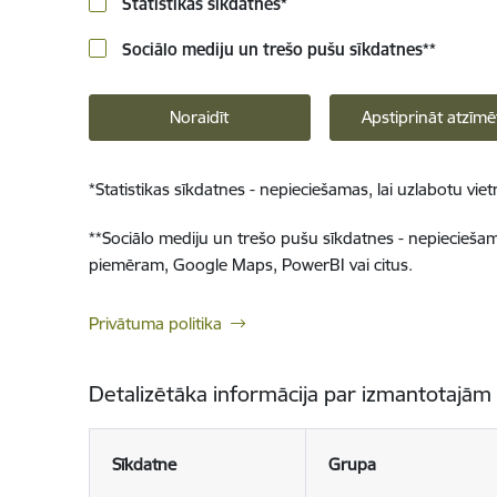
Statistikas sīkdatnes
*
Sociālo mediju un trešo pušu sīkdatnes
**
Noraidīt
Apstiprināt atzīmē
*
Statistikas sīkdatnes - nepieciešamas, lai uzlabotu v
**
Sociālo mediju un trešo pušu sīkdatnes - nepieciešamas
piemēram, Google Maps, PowerBI vai citus.
Privātuma politika
Detalizētāka informācija par izmantotajām
Sīkdatne
Grupa