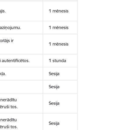
jis.
1 mēnesis
 paziņojumu.
1 mēnesis
otājs ir
1 mēnesis
 autentificētos.
1 stunda
kļa.
Sesija
Sesija
 nerādītu
Sesija
ēruši tos.
 nerādītu
Sesija
ēruši tos.