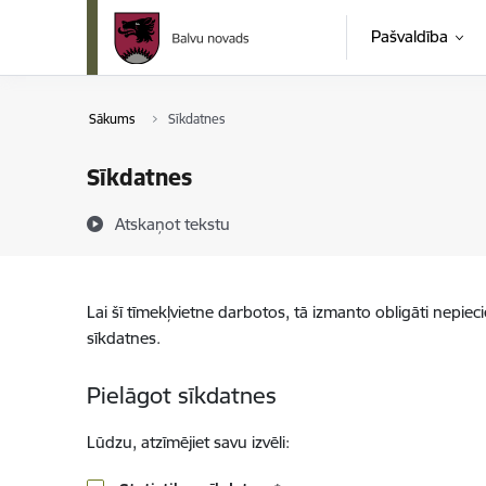
Pāriet uz lapas saturu
Pašvaldība
Sākums
Sīkdatnes
Sīkdatnes
Atskaņot tekstu
Lai šī tīmekļvietne darbotos, tā izmanto obligāti nepiec
sīkdatnes.
Pielāgot sīkdatnes
Lūdzu, atzīmējiet savu izvēli: