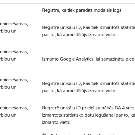
Reģistrē, ka tiek parādīts modālais logs.
nepieciešamas,
Reģistrē unikālu ID, kas tiek izmantots statist
arbību un
par to, kā apmeklētājs izmanto vietni.
nepieciešamas,
arbību un
Izmanto Google Analytics, lai samazinātu piep
nepieciešamas,
Reģistrē unikālu ID, kas tiek izmantots statist
arbību un
par to, kā apmeklētājs izmanto vietni.
nepieciešamas,
Reģistrē unikālu ID priekš jaunākās GA 4 versij
arbību un
izmantots statistisko datu iegūšanai par to, k
izmanto vietni.