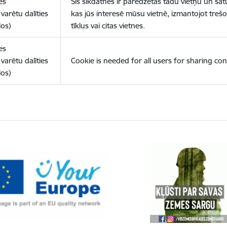
es
Šīs sīkdatnes ir paredzētas tādu vietņu un sat
varētu dalīties
kas jūs interesē mūsu vietnē, izmantojot treš
los)
tīklus vai citas vietnes.
es
varētu dalīties
Cookie is needed for all users for sharing con
los)