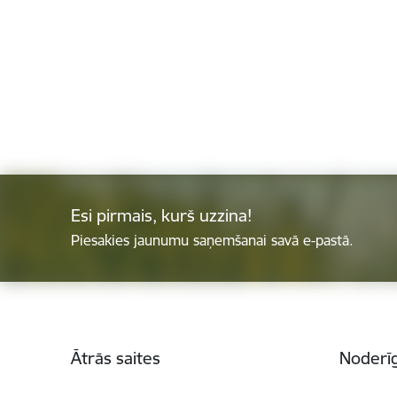
Esi pirmais, kurš uzzina!
Piesakies jaunumu saņemšanai savā e-pastā.
Kājene
Ātrās saites
Noderīg