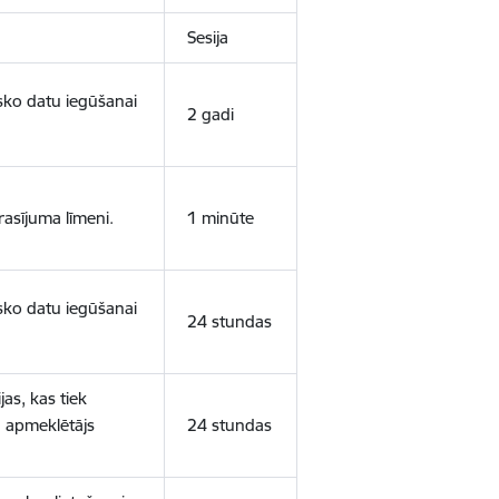
Sesija
isko datu iegūšanai
2 gadi
rasījuma līmeni.
1 minūte
isko datu iegūšanai
24 stundas
as, kas tiek
ā apmeklētājs
24 stundas