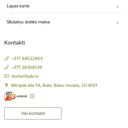
Lapas karte
Sīkdatņu izvēles maiņa
Kontakti
+371 64522453
+371 26104539
E-pasts:
dome@balvi.lv
Bērzpils iela 1A, Balvi, Balvu novads, LV-4501
Visi kontakti