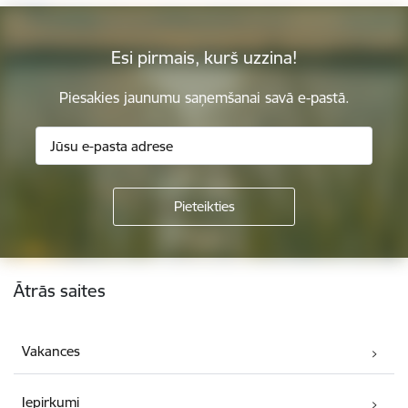
Esi pirmais, kurš uzzina!
Piesakies jaunumu saņemšanai savā e-pastā.
Kājene
Ātrās saites
Vakances
Iepirkumi