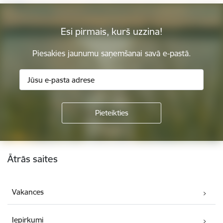
Esi pirmais, kurš uzzina!
Piesakies jaunumu saņemšanai savā e-pastā.
Kājene
Ātrās saites
Vakances
Iepirkumi