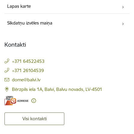
Lapas karte
Sīkdatņu izvēles maiņa
Kontakti
+371 64522453
+371 26104539
E-pasts:
dome@balvi.lv
Bērzpils iela 1A, Balvi, Balvu novads, LV-4501
Visi kontakti